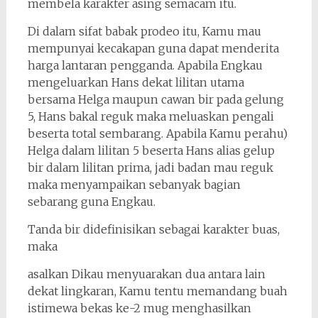
membela karakter asing semacam itu.
Di dalam sifat babak prodeo itu, Kamu mau
mempunyai kecakapan guna dapat menderita
harga lantaran pengganda. Apabila Engkau
mengeluarkan Hans dekat lilitan utama
bersama Helga maupun cawan bir pada gelung
5, Hans bakal reguk maka meluaskan pengali
beserta total sembarang. Apabila Kamu perahu)
Helga dalam lilitan 5 beserta Hans alias gelup
bir dalam lilitan prima, jadi badan mau reguk
maka menyampaikan sebanyak bagian
sebarang guna Engkau.
Tanda bir didefinisikan sebagai karakter buas,
maka
asalkan Dikau menyuarakan dua antara lain
dekat lingkaran, Kamu tentu memandang buah
istimewa bekas ke-2 mug menghasilkan