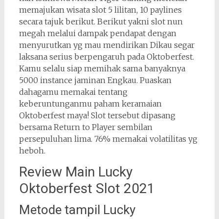
memajukan wisata slot 5 lilitan, 10 paylines
secara tajuk berikut. Berikut yakni slot nun
megah melalui dampak pendapat dengan
menyurutkan yg mau mendirikan Dikau segar
laksana serius berpengaruh pada Oktoberfest.
Kamu selalu siap memihak sama banyaknya
5000 instance jaminan Engkau. Puaskan
dahagamu memakai tentang
keberuntunganmu paham keramaian
Oktoberfest maya! Slot tersebut dipasang
bersama Return to Player sembilan
persepuluhan lima. 76% memakai volatilitas yg
heboh.
Review Main Lucky
Oktoberfest Slot 2021
Metode tampil Lucky