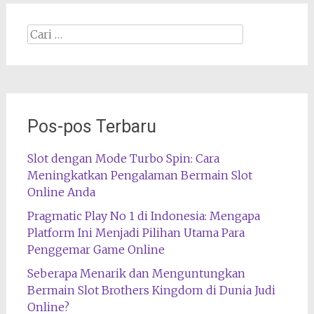
Cari
apa:
Pos-pos Terbaru
Slot dengan Mode Turbo Spin: Cara
Meningkatkan Pengalaman Bermain Slot
Online Anda
Pragmatic Play No 1 di Indonesia: Mengapa
Platform Ini Menjadi Pilihan Utama Para
Penggemar Game Online
Seberapa Menarik dan Menguntungkan
Bermain Slot Brothers Kingdom di Dunia Judi
Online?