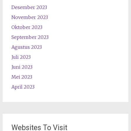
Desember 2023
November 2023
Oktober 2023
September 2023
Agustus 2023
Juli 2023
Juni 2023
Mei 2023
April 2023
Websites To Visit