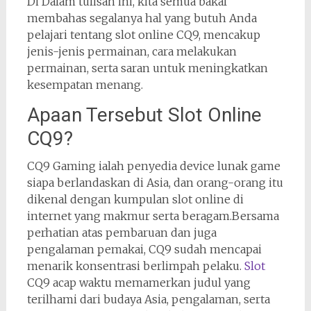
Di Dalam tulisan ini, kita semua bakal
membahas segalanya hal yang butuh Anda
pelajari tentang slot online CQ9, mencakup
jenis-jenis permainan, cara melakukan
permainan, serta saran untuk meningkatkan
kesempatan menang.
Apaan Tersebut Slot Online
CQ9?
CQ9 Gaming ialah penyedia device lunak game
siapa berlandaskan di Asia, dan orang-orang itu
dikenal dengan kumpulan slot online di
internet yang makmur serta beragam.Bersama
perhatian atas pembaruan dan juga
pengalaman pemakai, CQ9 sudah mencapai
menarik konsentrasi berlimpah pelaku.
Slot
CQ9 acap waktu memamerkan judul yang
terilhami dari budaya Asia, pengalaman, serta