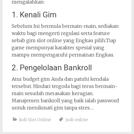
mengalahkan:
1. Kenali Gim
Sebelum Ini bermula bermain-main, sediakan
waktu bagi mengerti regulasi serta feature
sebab gim slot online yang Engkau pilih.Tiap
game mempunyai karakter spesial yang
mampu mempengaruhi permainan Engkau.
2. Pengelolaan Bankroll
Atur budget gim Anda dan patuhi kendala
tersebut. Hindari tergoda bagi terus bermain-
main sesudah merasakan kerugian.
Manajemen bankroll yang baik ialah password
untuk menikmati gim tanpa stres.…
Judi Slot Online
judi online