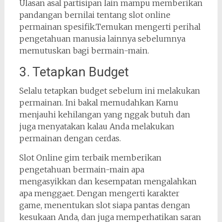
Ulasan asal partisipan lain mampu memberikan
pandangan bernilai tentang slot online
permainan spesifik.Temukan mengerti perihal
pengetahuan manusia lainnya sebelumnya
memutuskan bagi bermain-main.
3. Tetapkan Budget
Selalu tetapkan budget sebelum ini melakukan
permainan. Ini bakal memudahkan Kamu
menjauhi kehilangan yang nggak butuh dan
juga menyatakan kalau Anda melakukan
permainan dengan cerdas.
Slot Online gim terbaik memberikan
pengetahuan bermain-main apa
mengasyikkan dan kesempatan mengalahkan
apa menggaet. Dengan mengerti karakter
game, menentukan slot siapa pantas dengan
kesukaan Anda, dan juga memperhatikan saran