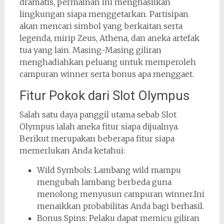
dramatis, permainan ini menghasilkan
lingkungan siapa menggetarkan. Partisipan
akan mencari simbol yang berkaitan serta
legenda, mirip Zeus, Athena, dan aneka artefak
tua yang lain. Masing-Masing giliran
menghadiahkan peluang untuk memperoleh
campuran winner serta bonus apa menggaet.
Fitur Pokok dari Slot Olympus
Salah satu daya panggil utama sebab Slot
Olympus ialah aneka fitur siapa dijualnya.
Berikut merupakan beberapa fitur siapa
memerlukan Anda ketahui:
Wild Symbols: Lambang wild mampu
mengubah lambang berbeda guna
menolong menyusun campuran winner.Ini
menaikkan probabilitas Anda bagi berhasil.
Bonus Spins: Pelaku dapat memicu giliran