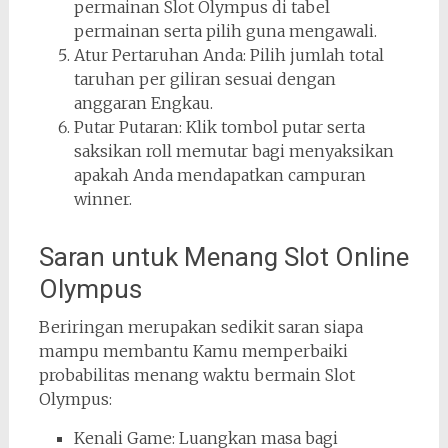
permainan Slot Olympus di tabel
permainan serta pilih guna mengawali.
Atur Pertaruhan Anda: Pilih jumlah total
taruhan per giliran sesuai dengan
anggaran Engkau.
Putar Putaran: Klik tombol putar serta
saksikan roll memutar bagi menyaksikan
apakah Anda mendapatkan campuran
winner.
Saran untuk Menang Slot Online
Olympus
Beriringan merupakan sedikit saran siapa
mampu membantu Kamu memperbaiki
probabilitas menang waktu bermain Slot
Olympus:
Kenali Game: Luangkan masa bagi