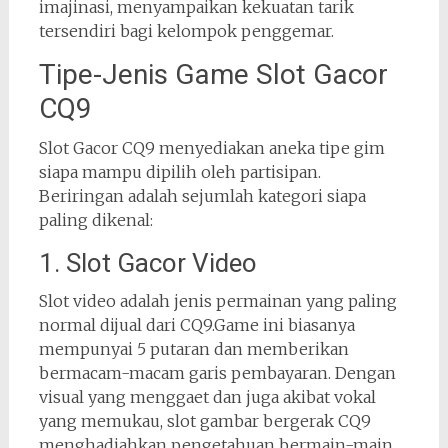
imajinasi, menyampaikan kekuatan tarik
tersendiri bagi kelompok penggemar.
Tipe-Jenis Game Slot Gacor
CQ9
Slot Gacor CQ9 menyediakan aneka tipe gim
siapa mampu dipilih oleh partisipan.
Beriringan adalah sejumlah kategori siapa
paling dikenal:
1. Slot Gacor Video
Slot video adalah jenis permainan yang paling
normal dijual dari CQ9.Game ini biasanya
mempunyai 5 putaran dan memberikan
bermacam-macam garis pembayaran. Dengan
visual yang menggaet dan juga akibat vokal
yang memukau, slot gambar bergerak CQ9
menghadiahkan pengetahuan bermain-main