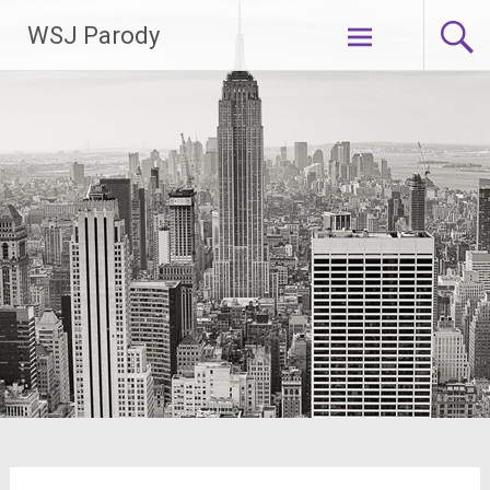
Lompat
WSJ Parody
ke
konten