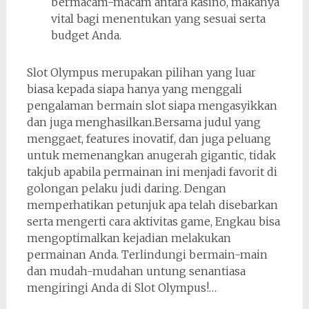
bermacam-macam antara kasino, makanya
vital bagi menentukan yang sesuai serta
budget Anda.
Slot Olympus merupakan pilihan yang luar
biasa kepada siapa hanya yang menggali
pengalaman bermain slot siapa mengasyikkan
dan juga menghasilkan.Bersama judul yang
menggaet, features inovatif, dan juga peluang
untuk memenangkan anugerah gigantic, tidak
takjub apabila permainan ini menjadi favorit di
golongan pelaku judi daring. Dengan
memperhatikan petunjuk apa telah disebarkan
serta mengerti cara aktivitas game, Engkau bisa
mengoptimalkan kejadian melakukan
permainan Anda. Terlindungi bermain-main
dan mudah-mudahan untung senantiasa
mengiringi Anda di Slot Olympus!…