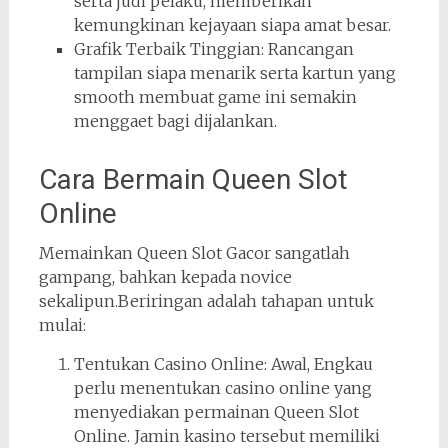
serta judi pelaku, memberikan
kemungkinan kejayaan siapa amat besar.
Grafik Terbaik Tinggian: Rancangan
tampilan siapa menarik serta kartun yang
smooth membuat game ini semakin
menggaet bagi dijalankan.
Cara Bermain Queen Slot
Online
Memainkan Queen Slot Gacor sangatlah
gampang, bahkan kepada novice
sekalipun.Beriringan adalah tahapan untuk
mulai:
Tentukan Casino Online: Awal, Engkau
perlu menentukan casino online yang
menyediakan permainan Queen Slot
Online. Jamin kasino tersebut memiliki