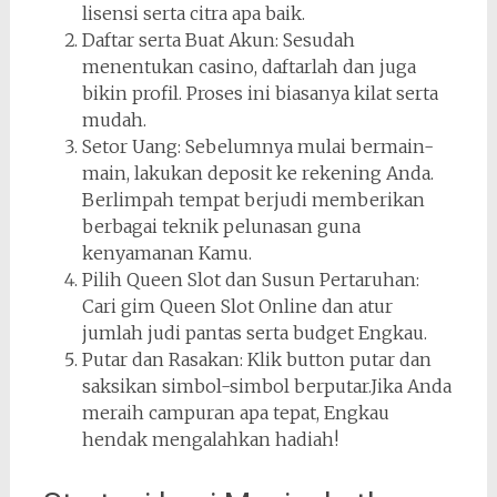
lisensi serta citra apa baik.
Daftar serta Buat Akun: Sesudah
menentukan casino, daftarlah dan juga
bikin profil. Proses ini biasanya kilat serta
mudah.
Setor Uang: Sebelumnya mulai bermain-
main, lakukan deposit ke rekening Anda.
Berlimpah tempat berjudi memberikan
berbagai teknik pelunasan guna
kenyamanan Kamu.
Pilih Queen Slot dan Susun Pertaruhan:
Cari gim Queen Slot Online dan atur
jumlah judi pantas serta budget Engkau.
Putar dan Rasakan: Klik button putar dan
saksikan simbol-simbol berputar.Jika Anda
meraih campuran apa tepat, Engkau
hendak mengalahkan hadiah!