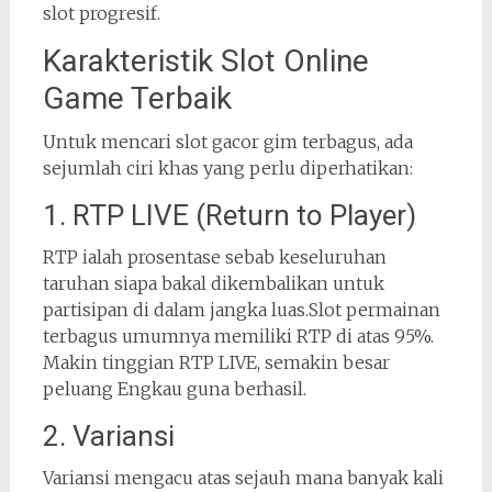
slot progresif.
Karakteristik Slot Online
Game Terbaik
Untuk mencari slot gacor gim terbagus, ada
sejumlah ciri khas yang perlu diperhatikan:
1. RTP LIVE (Return to Player)
RTP ialah prosentase sebab keseluruhan
taruhan siapa bakal dikembalikan untuk
partisipan di dalam jangka luas.Slot permainan
terbagus umumnya memiliki RTP di atas 95%.
Makin tinggian RTP LIVE, semakin besar
peluang Engkau guna berhasil.
2. Variansi
Variansi mengacu atas sejauh mana banyak kali