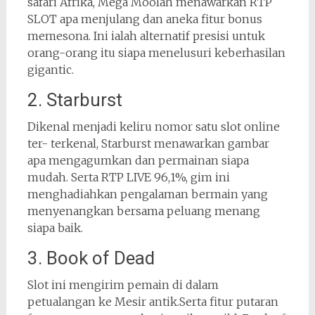
safari Afrika, Mega Moolah menawarkan RTP
SLOT apa menjulang dan aneka fitur bonus
memesona. Ini ialah alternatif presisi untuk
orang-orang itu siapa menelusuri keberhasilan
gigantic.
2. Starburst
Dikenal menjadi keliru nomor satu slot online
ter- terkenal, Starburst menawarkan gambar
apa mengagumkan dan permainan siapa
mudah. Serta RTP LIVE 96,1%, gim ini
menghadiahkan pengalaman bermain yang
menyenangkan bersama peluang menang
siapa baik.
3. Book of Dead
Slot ini mengirim pemain di dalam
petualangan ke Mesir antik.Serta fitur putaran