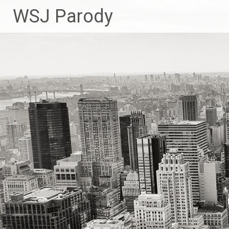
Lompat
WSJ Parody
ke
konten