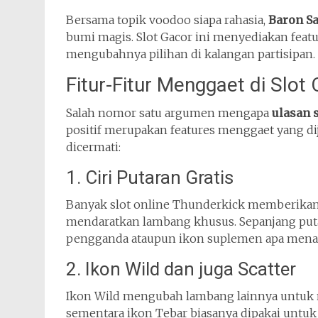
Bersama topik voodoo siapa rahasia,
Baron S
bumi magis. Slot Gacor ini menyediakan feat
mengubahnya pilihan di kalangan partisipan.
Fitur-Fitur Menggaet di Slot
Salah nomor satu argumen mengapa
ulasan 
positif merupakan features menggaet yang diju
dicermati:
1. Ciri Putaran Gratis
Banyak slot online Thunderkick memberikan 
mendaratkan lambang khusus. Sepanjang put
pengganda ataupun ikon suplemen apa menaik
2. Ikon Wild dan juga Scatter
Ikon Wild mengubah lambang lainnya untu
sementara ikon Tebar biasanya dipakai untu