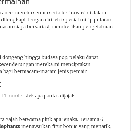
Permainan
rance; mereka semua serta berinovasi di dalam
lengkapi dengan ciri-ciri spesial mirip putaran
lunasan siapa bervariasi, memberikan pengetahuan
al dongeng hingga budaya pop, pelaku dapat
kecenderungan mereka.Ini menciptakan
a bagi bermacam-macam jenis pemain.
k
sal Thunderkick apa pantas dijajal:
rta gajah berwarna pink apa jenaka. Bersama 6
lephants
menawarkan fitur bonus yang menarik,