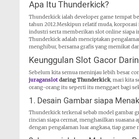
Apa Itu Thunderkick?
Thunderkick ialah developer game tempat berj
tahun 2012.Meskipun relatif muda, korporasi
industri serta memberikan slot online siapa 
Thunderkick adalah menciptakan pengalama
menghibur, bersama grafis yang memikat d
Keunggulan Slot Gacor Dari
Sebelum kita semua meninjau lebih besar co
juraganslot
daring Thunderkick
, mari kita
orang-orang itu seperti itu menggaet bagi s
1. Desain Gambar siapa Mena
Thunderkick terkenal sebab model gambar gra
rincian siapa cermat, menghasilkan suasana ap
dengan pengalaman luar angkasa, tiap gam