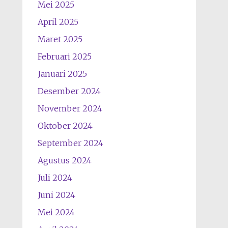
Mei 2025
April 2025
Maret 2025
Februari 2025
Januari 2025
Desember 2024
November 2024
Oktober 2024
September 2024
Agustus 2024
Juli 2024
Juni 2024
Mei 2024