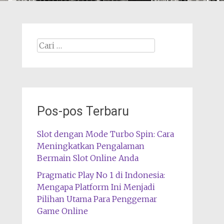
Cari
apa:
Pos-pos Terbaru
Slot dengan Mode Turbo Spin: Cara
Meningkatkan Pengalaman
Bermain Slot Online Anda
Pragmatic Play No 1 di Indonesia:
Mengapa Platform Ini Menjadi
Pilihan Utama Para Penggemar
Game Online