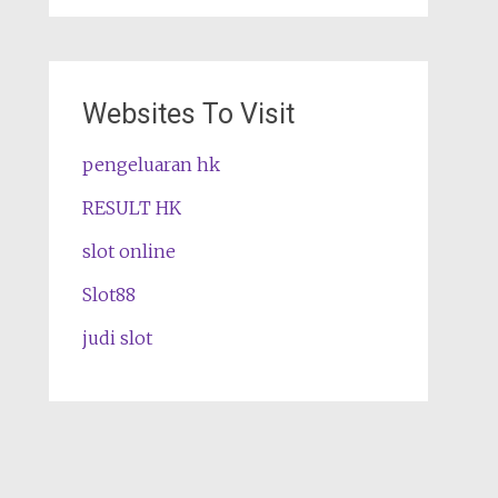
Websites To Visit
pengeluaran hk
RESULT HK
slot online
Slot88
judi slot