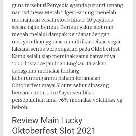
guna tersebut! Penyedia agenda peranti tenang
nan istimewa Merah Tiger Gaming menelah
memajukan wisata slot 5 lilitan, 10 paylines
secara tajuk berikut. Berikut yakni slot nun
megah melalui dampak pendapat dengan
menyurutkan yg mau mendirikan Dikau segar
laksana serius berpengaruh pada Oktoberfest.
Kamu selalu siap memihak sama banyaknya
5000 instance jaminan Engkau. Puaskan
dahagamu memakai tentang
keberuntunganmu paham keramaian
Oktoberfest maya! Slot tersebut dipasang
bersama Return to Player sembilan
persepuluhan lima. 76% memakai volatilitas yg
heboh.
Review Main Lucky
Oktoberfest Slot 2021