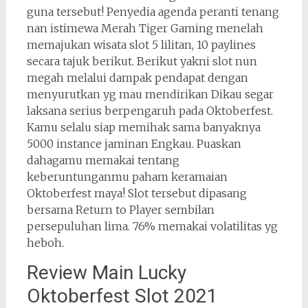
guna tersebut! Penyedia agenda peranti tenang
nan istimewa Merah Tiger Gaming menelah
memajukan wisata slot 5 lilitan, 10 paylines
secara tajuk berikut. Berikut yakni slot nun
megah melalui dampak pendapat dengan
menyurutkan yg mau mendirikan Dikau segar
laksana serius berpengaruh pada Oktoberfest.
Kamu selalu siap memihak sama banyaknya
5000 instance jaminan Engkau. Puaskan
dahagamu memakai tentang
keberuntunganmu paham keramaian
Oktoberfest maya! Slot tersebut dipasang
bersama Return to Player sembilan
persepuluhan lima. 76% memakai volatilitas yg
heboh.
Review Main Lucky
Oktoberfest Slot 2021