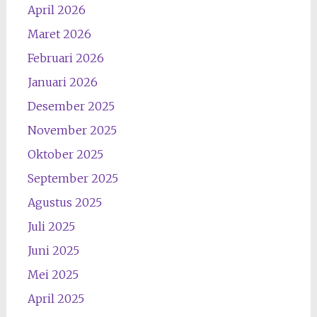
April 2026
Maret 2026
Februari 2026
Januari 2026
Desember 2025
November 2025
Oktober 2025
September 2025
Agustus 2025
Juli 2025
Juni 2025
Mei 2025
April 2025