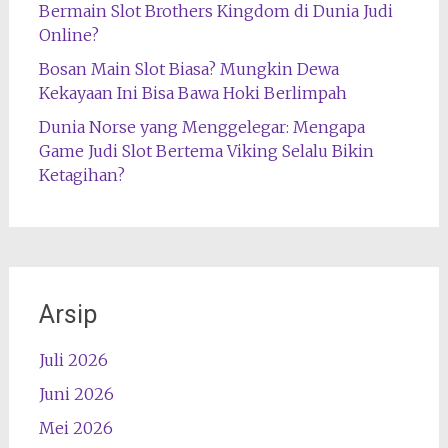
Bermain Slot Brothers Kingdom di Dunia Judi
Online?
Bosan Main Slot Biasa? Mungkin Dewa
Kekayaan Ini Bisa Bawa Hoki Berlimpah
Dunia Norse yang Menggelegar: Mengapa
Game Judi Slot Bertema Viking Selalu Bikin
Ketagihan?
Arsip
Juli 2026
Juni 2026
Mei 2026