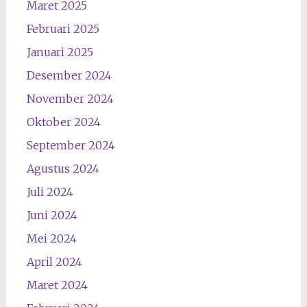
Maret 2025
Februari 2025
Januari 2025
Desember 2024
November 2024
Oktober 2024
September 2024
Agustus 2024
Juli 2024
Juni 2024
Mei 2024
April 2024
Maret 2024