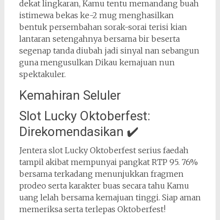
dekat lingkaran, Kamu tentu memandang buah
istimewa bekas ke-2 mug menghasilkan
bentuk persembahan sorak-sorai terisi kian
lantaran setengahnya bersama bir beserta
segenap tanda diubah jadi sinyal nan sebangun
guna mengusulkan Dikau kemajuan nun
spektakuler.
Kemahiran Seluler
Slot Lucky Oktoberfest:
Direkomendasikan ✔️
Jentera slot Lucky Oktoberfest serius faedah
tampil akibat mempunyai pangkat RTP 95. 76%
bersama terkadang menunjukkan fragmen
prodeo serta karakter buas secara tahu Kamu
uang lelah bersama kemajuan tinggi. Siap aman
memeriksa serta terlepas Oktoberfest!