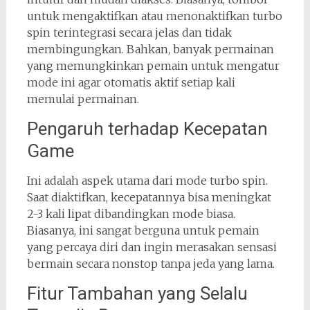
untuk mengaktifkan atau menonaktifkan turbo
spin terintegrasi secara jelas dan tidak
membingungkan. Bahkan, banyak permainan
yang memungkinkan pemain untuk mengatur
mode ini agar otomatis aktif setiap kali
memulai permainan.
Pengaruh terhadap Kecepatan
Game
Ini adalah aspek utama dari mode turbo spin.
Saat diaktifkan, kecepatannya bisa meningkat
2-3 kali lipat dibandingkan mode biasa.
Biasanya, ini sangat berguna untuk pemain
yang percaya diri dan ingin merasakan sensasi
bermain secara nonstop tanpa jeda yang lama.
Fitur Tambahan yang Selalu