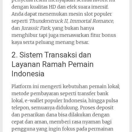
dengan kualitas HD dan efek suara imersif.
Anda dapat menemukan mesin slot populer
seperti
Thunderstruck II
,
Immortal Romance
,
dan
Jurassic Park
, yang bukan hanya
menghibur tapi juga menawarkan fitur bonus
kaya serta peluang menang besar.
2. Sistem Transaksi dan
Layanan Ramah Pemain
Indonesia
Platform ini mengerti kebutuhan pemain lokal;
metode pembayaran seperti transfer bank
lokal, e-wallet populer Indonesia, hingga pulsa
telepon, semuanya didukung. Proses deposit
dan penarikan dana bisa dilakukan dengan
cepat dan aman, memberi rasa nyaman bagi
pengguna yang ingin fokus pada permainan