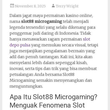
November 8, 2025
Terry Wright
Dalam jagat maya permainan kasino online,
nama
slot88 microgaming
telah menjadi
legenda tersendiri yang selalu dikenang para
penggemar judi daring di Indonesia. Tidak
hanya menawarkan ragam permainan
slot
depo pulsa
yang memukau secara visual, tetapi
juga menjanjikan pengalaman bermain yang
adil dan penuh tantangan. Kali ini, kita akan
menyelami lebih dalam sepenggal kisah,
inovasi, serta tips dan trik yang bisa membuat
petualangan Anda bersama Slot88
Microgaming semakin menyenangkan dan
menguntungkan.
Apa Itu Slot88 Microgaming?
Menguak Fenomena Slot