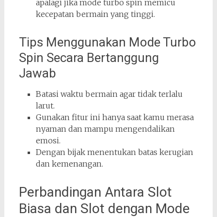
apalagi jika mode turbo spin memicu
kecepatan bermain yang tinggi.
Tips Menggunakan Mode Turbo
Spin Secara Bertanggung
Jawab
Batasi waktu bermain agar tidak terlalu
larut.
Gunakan fitur ini hanya saat kamu merasa
nyaman dan mampu mengendalikan
emosi.
Dengan bijak menentukan batas kerugian
dan kemenangan.
Perbandingan Antara Slot
Biasa dan Slot dengan Mode