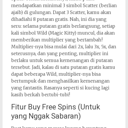
mendapatkan minimal 3 simbol Scatter (berlian
ajaib) di gulungan. Dapat 3 Scatter, kamu akan
dihadiahi 8 putaran gratis. Nah, ini dia yang
seru: selama putaran gratis berlangsung, setiap
kali simbol Wild (Magic Kitty) muncul, dia akan
memberikan multiplier yang bertambah!
Multiplier-nya bisa mulai dari 2x, lalu 3x, 5x, dan
seterusnya, dan yang penting, multiplier ini
berlaku untuk semua kemenangan di putaran
tersebut. Jadi, kalau di satu putaran gratis kamu
dapat beberapa Wild, multiplier-nya bisa
bertumpuk dan menghasilkan kemenangan
yang fantastis. Rasanya seperti si kucing lagi
kasih berkah bertubi-tubi!
Fitur Buy Free Spins (Untuk
yang Nggak Sabaran)