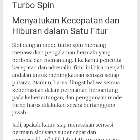
Turbo Spin
Menyatukan Kecepatan dan
Hiburan dalam Satu Fitur
Slot dengan mode turbo spin memang
menawarkan pengalaman bermain yang
berbeda dan menantang. Jika kamu pencinta
kecepatan dan adrenalin, fitur ini bisa menjadi
andalan untuk meningkatkan sensasi setiap
putaran. Namun, harus diingat bahwa semua
keberhasilan dalam permainan bergantung
pada keberuntungan, dan penggunaan mode
turbo harus dilakukan secara bertanggung
jawab.
Jadi, apakah kamu siap merasakan sensasi
bermain slot yang super cepat dan
mengasyikkan? Pilihlah platform terpercaya,