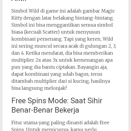
Simbol Wild di game ini adalah gambar Magic
Kitty dengan latar belakang bintang-bintang.
Simbol ini bisa menggantikan semua simbol
biasa (kecuali Scatter) untuk menyusun
kombinasi pemenang. Tapi yang keren, Wild
ini sering muncul secara acak di gulungan 2, 3,
dan 4. Ketika mendarat, dia bisa memberikan
multiplier 2x atau 3x untuk kemenangan apa
pun yang dia bantu ciptakan. Bayangin aja,
dapat kombinasi yang udah bagus, terus
ditambah multiplier dari si kucing, hasilnya
bisa langsung melonjak!
Free Spins Mode: Saat Sihir
Benar-Benar Bekerja
Fitur utama yang paling dinanti adalah Free
Spins. Untuk memicunya, kamu perlu