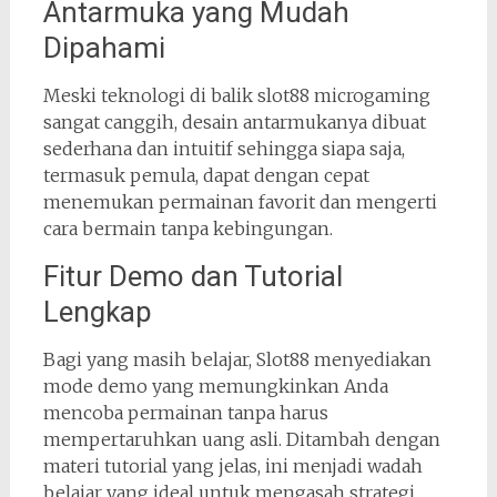
Antarmuka yang Mudah
Dipahami
Meski teknologi di balik slot88 microgaming
sangat canggih, desain antarmukanya dibuat
sederhana dan intuitif sehingga siapa saja,
termasuk pemula, dapat dengan cepat
menemukan permainan favorit dan mengerti
cara bermain tanpa kebingungan.
Fitur Demo dan Tutorial
Lengkap
Bagi yang masih belajar, Slot88 menyediakan
mode demo yang memungkinkan Anda
mencoba permainan tanpa harus
mempertaruhkan uang asli. Ditambah dengan
materi tutorial yang jelas, ini menjadi wadah
belajar yang ideal untuk mengasah strategi