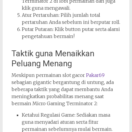
Terminator 2 di lobi permainan dan juga
klik guna mengawali.
Atur Pertaruhan: Pilih jumlah total
pertaruhan Anda sebelum ini berputar roll.
Putar Putaran: Klik button putar serta alami
pengetahuan bermain!
Taktik guna Menaikkan
Peluang Menang
Meskipun permainan slot gacor
Pakar69
sebagian gigantic bergantung di untung, ada
beberapa taktik yang dapat membantu Anda
meningkatkan probabilitas menang saat
bermain Micro Gaming Terminator 2:
Ketahui Regulasi Game: Sediakan masa
guna menyadari aturan serta fitur
permainan sebelumnya mulai bermain.