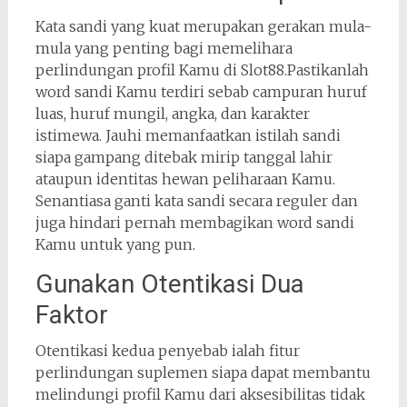
Kata sandi yang kuat merupakan gerakan mula-
mula yang penting bagi memelihara
perlindungan profil Kamu di Slot88.Pastikanlah
word sandi Kamu terdiri sebab campuran huruf
luas, huruf mungil, angka, dan karakter
istimewa. Jauhi memanfaatkan istilah sandi
siapa gampang ditebak mirip tanggal lahir
ataupun identitas hewan peliharaan Kamu.
Senantiasa ganti kata sandi secara reguler dan
juga hindari pernah membagikan word sandi
Kamu untuk yang pun.
Gunakan Otentikasi Dua
Faktor
Otentikasi kedua penyebab ialah fitur
perlindungan suplemen siapa dapat membantu
melindungi profil Kamu dari aksesibilitas tidak