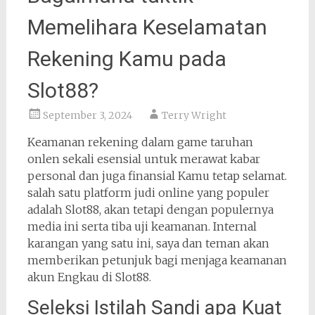
Memelihara Keselamatan
Rekening Kamu pada
Slot88?
September 3, 2024
Terry Wright
Keamanan rekening dalam game taruhan
onlen sekali esensial untuk merawat kabar
personal dan juga finansial Kamu tetap selamat.
salah satu platform judi online yang populer
adalah Slot88, akan tetapi dengan populernya
media ini serta tiba uji keamanan. Internal
karangan yang satu ini, saya dan teman akan
memberikan petunjuk bagi menjaga keamanan
akun Engkau di Slot88.
Seleksi Istilah Sandi apa Kuat