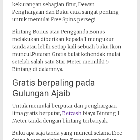
kekurangan sebagian fitur, Dewan
Penghargaan dan Buku citra sangat penting
untuk memulai Free Spins persegi.
Bintang Bonus atau Pengganda Bonus
melakukan diberikan kepada 1 mengukur
tanda atau lebih setiap kali sebuah buku ikon
muncul.Putaran Gratis bulat kehendak mulai
setelah salah satu Star Meter memiliki 5
Bintang di dalamnya.
Gratis berpaling pada
Gulungan Ajaib
Untuk memulai berputar dan penghargaan
lima gratis berputar,
Betcash
biaya Bintang 1
Meter tanda dengan bintang terbanyak.
Buku apa saja tanda yang muncul selama Free