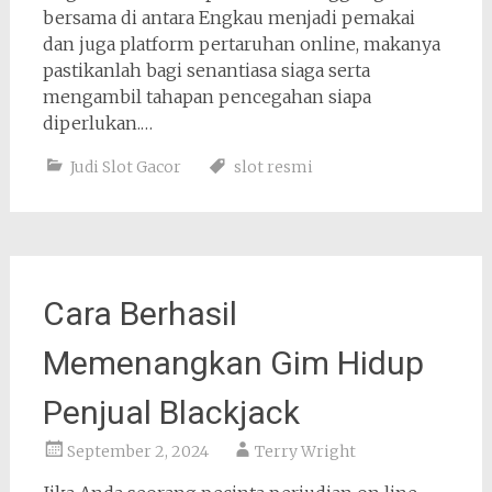
bersama di antara Engkau menjadi pemakai
dan juga platform pertaruhan online, makanya
pastikanlah bagi senantiasa siaga serta
mengambil tahapan pencegahan siapa
diperlukan.…
Judi Slot Gacor
slot resmi
Cara Berhasil
Memenangkan Gim Hidup
Penjual Blackjack
September 2, 2024
Terry Wright