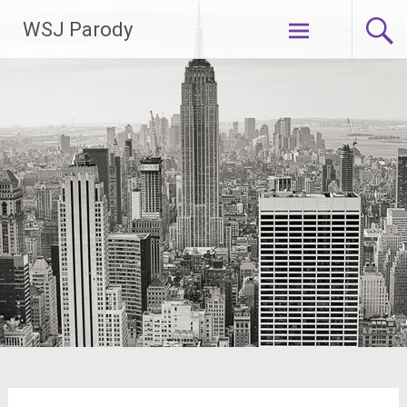
Lompat
WSJ Parody
ke
konten