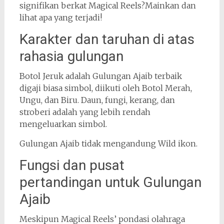
signifikan berkat Magical Reels?Mainkan dan
lihat apa yang terjadi!
Karakter dan taruhan di atas
rahasia gulungan
Botol Jeruk adalah Gulungan Ajaib terbaik
digaji biasa simbol, diikuti oleh Botol Merah,
Ungu, dan Biru. Daun, fungi, kerang, dan
stroberi adalah yang lebih rendah
mengeluarkan simbol.
Gulungan Ajaib tidak mengandung Wild ikon.
Fungsi dan pusat
pertandingan untuk Gulungan
Ajaib
Meskipun Magical Reels’ pondasi olahraga