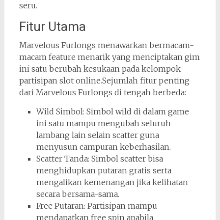
seru.
Fitur Utama
Marvelous Furlongs menawarkan bermacam-
macam feature menarik yang menciptakan gim
ini satu berubah kesukaan pada kelompok
partisipan slot online.Sejumlah fitur penting
dari Marvelous Furlongs di tengah berbeda:
Wild Simbol: Simbol wild di dalam game
ini satu mampu mengubah seluruh
lambang lain selain scatter guna
menyusun campuran keberhasilan.
Scatter Tanda: Simbol scatter bisa
menghidupkan putaran gratis serta
mengalikan kemenangan jika kelihatan
secara bersama-sama.
Free Putaran: Partisipan mampu
mendapatkan free spin apabila