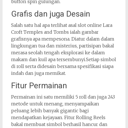
button spin gulungan.
Grafis dan juga Desain
Salah satu hal apa terlihat asal slot online Lara
Croft Temples and Tombs ialah gambar
grafisnya apa mempesona. Diatur dalam dalam
lingkungan tua dan misterius, partisipan bakal
merasa seolah tengah eksplorasi ke dalam
makam dan kuil apa tersembunyi.Setiap simbol
di roll serta didesain bersama spesifikasi siapa
indah dan juga memikat.
Fitur Permainan
Permainan ini satu memiliki 5 roll dan juga 243
metode untuk menang, menyampaikan
peluang lebih banyak gigantic bagi
mendapatkan kejayaan. Fitur Rolling Reels
bakal membuat simbol berhasil hancur dan