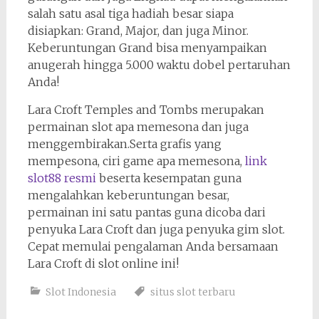
salah satu asal tiga hadiah besar siapa
disiapkan: Grand, Major, dan juga Minor.
Keberuntungan Grand bisa menyampaikan
anugerah hingga 5.000 waktu dobel pertaruhan
Anda!
Lara Croft Temples and Tombs merupakan
permainan slot apa memesona dan juga
menggembirakan.Serta grafis yang
mempesona, ciri game apa memesona,
link
slot88 resmi
beserta kesempatan guna
mengalahkan keberuntungan besar,
permainan ini satu pantas guna dicoba dari
penyuka Lara Croft dan juga penyuka gim slot.
Cepat memulai pengalaman Anda bersamaan
Lara Croft di slot online ini!
Slot Indonesia
situs slot terbaru