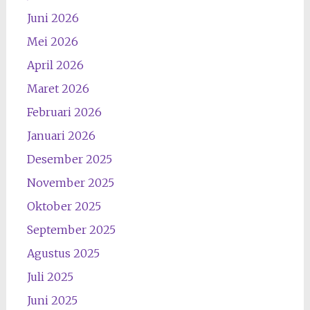
Juni 2026
Mei 2026
April 2026
Maret 2026
Februari 2026
Januari 2026
Desember 2025
November 2025
Oktober 2025
September 2025
Agustus 2025
Juli 2025
Juni 2025