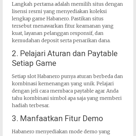
Langkah pertama adalah memilih situs dengan
lisensi resmi yang menyediakan koleksi
lengkap game Habanero. Pastikan situs
tersebut menawarkan fitur keamanan yang
kuat, layanan pelanggan responsif, dan
kemudahan deposit serta penarikan dana.
2. Pelajari Aturan dan Paytable
Setiap Game
Setiap slot Habanero punya aturan berbeda dan
kombinasi kemenangan yang unik. Pelajari
dengan jeli cara membaca paytable agar Anda
tahu kombinasi simbol apa saja yang memberi
hadiah terbesar.
3. Manfaatkan Fitur Demo
Habanero menyediakan mode demo yang