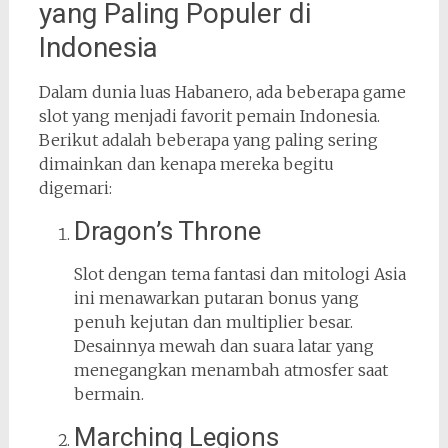
yang Paling Populer di
Indonesia
Dalam dunia luas Habanero, ada beberapa game
slot yang menjadi favorit pemain Indonesia.
Berikut adalah beberapa yang paling sering
dimainkan dan kenapa mereka begitu
digemari:
Dragon’s Throne
Slot dengan tema fantasi dan mitologi Asia
ini menawarkan putaran bonus yang
penuh kejutan dan multiplier besar.
Desainnya mewah dan suara latar yang
menegangkan menambah atmosfer saat
bermain.
Marching Legions