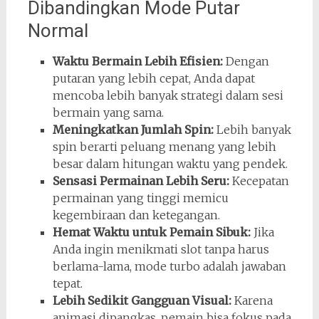
Dibandingkan Mode Putar
Normal
Waktu Bermain Lebih Efisien:
Dengan
putaran yang lebih cepat, Anda dapat
mencoba lebih banyak strategi dalam sesi
bermain yang sama.
Meningkatkan Jumlah Spin:
Lebih banyak
spin berarti peluang menang yang lebih
besar dalam hitungan waktu yang pendek.
Sensasi Permainan Lebih Seru:
Kecepatan
permainan yang tinggi memicu
kegembiraan dan ketegangan.
Hemat Waktu untuk Pemain Sibuk:
Jika
Anda ingin menikmati slot tanpa harus
berlama-lama, mode turbo adalah jawaban
tepat.
Lebih Sedikit Gangguan Visual:
Karena
animasi dipangkas, pemain bisa fokus pada