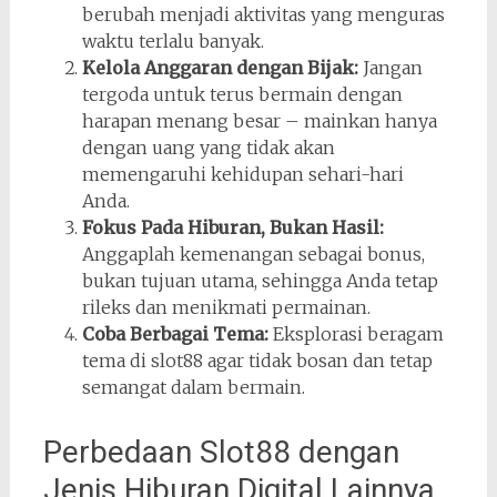
berubah menjadi aktivitas yang menguras
waktu terlalu banyak.
Kelola Anggaran dengan Bijak:
Jangan
tergoda untuk terus bermain dengan
harapan menang besar – mainkan hanya
dengan uang yang tidak akan
memengaruhi kehidupan sehari-hari
Anda.
Fokus Pada Hiburan, Bukan Hasil:
Anggaplah kemenangan sebagai bonus,
bukan tujuan utama, sehingga Anda tetap
rileks dan menikmati permainan.
Coba Berbagai Tema:
Eksplorasi beragam
tema di slot88 agar tidak bosan dan tetap
semangat dalam bermain.
Perbedaan Slot88 dengan
Jenis Hiburan Digital Lainnya