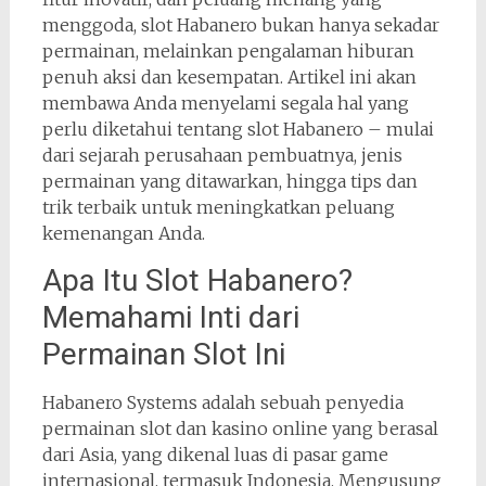
menggoda, slot Habanero bukan hanya sekadar
permainan, melainkan pengalaman hiburan
penuh aksi dan kesempatan. Artikel ini akan
membawa Anda menyelami segala hal yang
perlu diketahui tentang slot Habanero – mulai
dari sejarah perusahaan pembuatnya, jenis
permainan yang ditawarkan, hingga tips dan
trik terbaik untuk meningkatkan peluang
kemenangan Anda.
Apa Itu Slot Habanero?
Memahami Inti dari
Permainan Slot Ini
Habanero Systems adalah sebuah penyedia
permainan slot dan kasino online yang berasal
dari Asia, yang dikenal luas di pasar game
internasional, termasuk Indonesia. Mengusung