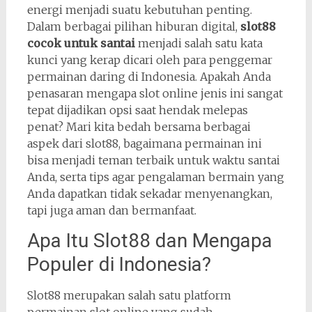
energi menjadi suatu kebutuhan penting.
Dalam berbagai pilihan hiburan digital,
slot88
cocok untuk santai
menjadi salah satu kata
kunci yang kerap dicari oleh para penggemar
permainan daring di Indonesia. Apakah Anda
penasaran mengapa slot online jenis ini sangat
tepat dijadikan opsi saat hendak melepas
penat? Mari kita bedah bersama berbagai
aspek dari slot88, bagaimana permainan ini
bisa menjadi teman terbaik untuk waktu santai
Anda, serta tips agar pengalaman bermain yang
Anda dapatkan tidak sekadar menyenangkan,
tapi juga aman dan bermanfaat.
Apa Itu Slot88 dan Mengapa
Populer di Indonesia?
Slot88 merupakan salah satu platform