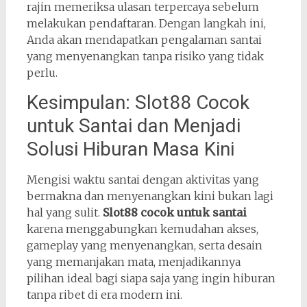
rajin memeriksa ulasan terpercaya sebelum
melakukan pendaftaran. Dengan langkah ini,
Anda akan mendapatkan pengalaman santai
yang menyenangkan tanpa risiko yang tidak
perlu.
Kesimpulan: Slot88 Cocok
untuk Santai dan Menjadi
Solusi Hiburan Masa Kini
Mengisi waktu santai dengan aktivitas yang
bermakna dan menyenangkan kini bukan lagi
hal yang sulit.
Slot88 cocok untuk santai
karena menggabungkan kemudahan akses,
gameplay yang menyenangkan, serta desain
yang memanjakan mata, menjadikannya
pilihan ideal bagi siapa saja yang ingin hiburan
tanpa ribet di era modern ini.