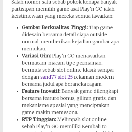
Salah nomor satu sebab pokok kenapa banyak
partisipan memilih game asal Play’n GO ialah
keistimewaan yang mereka semua tawarkan:
Gambar Berkualitas Tinggi:
Tiap game
didesain bersama detail siapa outside
normal, memberikan kejadian gambar apa
memukau.
Variasi Gim:
Play’n GO menawarkan
bermacam-macam tipe permainan,
bermula sebab slot online klasik sampai
dengan
sand77 slot 25
rekaman modern
bersama judul apa beraneka ragam.
Feature Inovatif:
Banyak game dilengkapi
bersama feature bonus, giliran gratis, dan
mekanisme spesial yang menciptakan
game makin memesona.
RTP Tinggian:
Melimpah slot online
sebab Play’n GO memiliki Kembali to