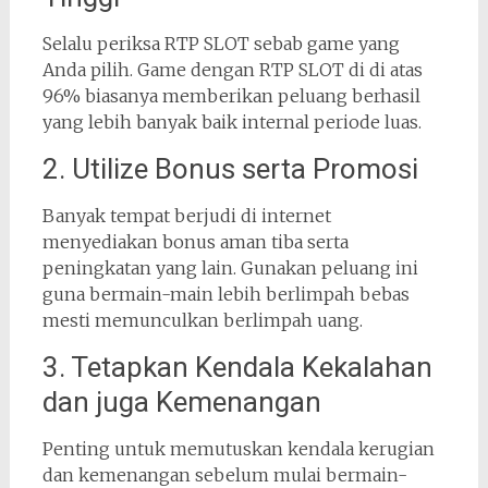
Selalu periksa RTP SLOT sebab game yang
Anda pilih. Game dengan RTP SLOT di di atas
96% biasanya memberikan peluang berhasil
yang lebih banyak baik internal periode luas.
2. Utilize Bonus serta Promosi
Banyak tempat berjudi di internet
menyediakan bonus aman tiba serta
peningkatan yang lain. Gunakan peluang ini
guna bermain-main lebih berlimpah bebas
mesti memunculkan berlimpah uang.
3. Tetapkan Kendala Kekalahan
dan juga Kemenangan
Penting untuk memutuskan kendala kerugian
dan kemenangan sebelum mulai bermain-