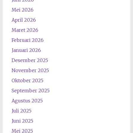
Mei 2026
April 2026
Maret 2026
Februari 2026
Januari 2026
Desember 2025
November 2025
Oktober 2025
September 2025
Agustus 2025
Juli 2025
Juni 2025
Mei 2025