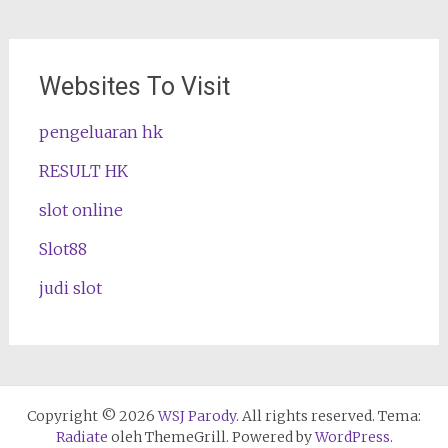
Websites To Visit
pengeluaran hk
RESULT HK
slot online
Slot88
judi slot
Copyright © 2026
WSJ Parody
. All rights reserved. Tema:
Radiate
oleh ThemeGrill. Powered by
WordPress
.