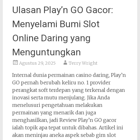
Ulasan Play’n GO Gacor:
Menyelami Bumi Slot
Online Daring yang
Menguntungkan
Agustus 29, 2025
Terry Wright
Internal dunia permainan casino daring, Play’n
GO pernah berubah keliru no. 1 provider
perangkat soft terdepan yang terkenal dengan
inovasi serta mutu menjulang. Jika Anda
menelusuri pengetahuan melakukan
permainan yang menarik dan juga
menghasilkan, jadi Review Play’n GO gacor
ialah topik apa tepat untuk dibahas. Artikel ini
akan meninjau aneka aspek sebab gim slot