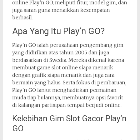
online Play’n GO, meliputi fitur, model gim, dan
juga saran guna menaikkan kesempatan
berhasil.
Apa Yang Itu Play’n GO?
Play’n GO ialah perusahaan pengembang gim
yang didirikan atas tahun 2005 dan juga
berdasarkan di Swedia. Mereka dikenal karena
membuat game slot online siapa menarik
dengan grafik siapa menarik dan juga cara
bermain yang halus. Serta fokus di pembaruan,
Play’n GO lanjut menghadirkan permainan
muda tiap bulannya, membuatnya opsi favorit
di kalangan partisipan tempat berjudi online.
Kelebihan Gim Slot Gacor Play’n
GO