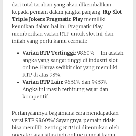
dari total taruhan yang akan dikembalikan
kepada pemain dalam jangka panjang.
Rtp Slot
Triple Jokers Pragmatic Play
memiliki
keunikan dalam hal ini. Pragmatic Play
memberikan varian RTP untuk slot ini, dan
inilah yang perlu kamu cermati:
Varian RTP Tertinggi:
98.60% – Ini adalah
angka yang sangat tinggi di industri slot
online. Hanya sedikit slot yang memiliki
RTP di atas 98%.
Varian RTP Lain:
96.51% dan 94.53% –
Angka ini masih terhitung wajar dan
kompetitif.
Pertanyaannya, bagaimana cara mendapatkan
versi RTP 98.60%? Sayangnya, pemain tidak
bisa memilih. Setting RTP ini ditentukan oleh
operator atau situs judi online tempat kamu