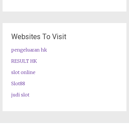
Websites To Visit
pengeluaran hk
RESULT HK
slot online
Slot88
judi slot