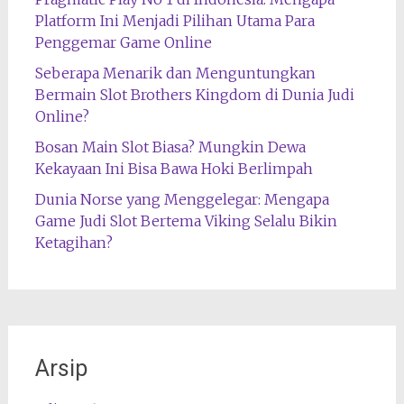
Platform Ini Menjadi Pilihan Utama Para
Penggemar Game Online
Seberapa Menarik dan Menguntungkan
Bermain Slot Brothers Kingdom di Dunia Judi
Online?
Bosan Main Slot Biasa? Mungkin Dewa
Kekayaan Ini Bisa Bawa Hoki Berlimpah
Dunia Norse yang Menggelegar: Mengapa
Game Judi Slot Bertema Viking Selalu Bikin
Ketagihan?
Arsip