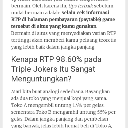
bermain. Oleh karena itu,
tips terbaik
sebelum
mulai bermain adalah:
selalu cek informasi
RTP di halaman pembayaran (paytable) game
tersebut di situs yang kamu gunakan
.
Bermain di situs yang menyediakan varian RTP
tertinggi akan memberi kamu peluang teoretis
yang lebih baik dalam jangka panjang.
Kenapa RTP 98.60% pada
Triple Jokers Itu Sangat
Menguntungkan?
Mari kita buat analogi sederhana. Bayangkan
ada dua toko yang menjual kopi yang sama.
Toko A mengambil untung 1.4% per gelas,
sementara Toko B mengambil untung 5.5% per
gelas. Dalam jangka panjang dan pembelian
yang banyak, jelas lebih hemat beli di Toko A,