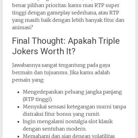
benar pilihan prioritas: kamu mau RTP super
tinggi dengan gameplay sederhana, atau RTP
yang masih baik dengan lebih banyak fitur dan
animasi?
Final Thought: Apakah Triple
Jokers Worth It?
Jawabannya sangat tergantung pada gaya
bermain dan tujuanmu. Jika kamu adalah
pemain yang:
Mengedepankan peluang jangka panjang
(RTP tinggi).
Menyukai sensasi ketegangan murni tanpa
distraksi fitur bonus yang rumit.
Ingin mengalami nostalgia slot klasik
dengan sentuhan modern.
Memahami dan siap dengan volatilitas