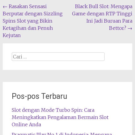
Navigasi
←
Rasakan Sensasi
Black Bull Slot: Mengapa
Berputar dengan Sizzling
Game dengan RTP Tinggi
pos
Spins Slot yang Bikin
Ini Jadi Buruan Para
Ketagihan dan Penuh
Bettor?
→
Kejutan
Cari
apa:
Pos-pos Terbaru
Slot dengan Mode Turbo Spin: Cara
Meningkatkan Pengalaman Bermain Slot
Online Anda
Pragmatic Play No 1 di Indonesia: Mengapa