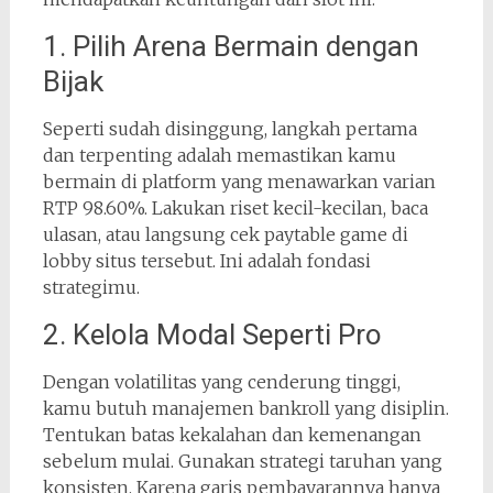
1. Pilih Arena Bermain dengan
Bijak
Seperti sudah disinggung, langkah pertama
dan terpenting adalah memastikan kamu
bermain di platform yang menawarkan varian
RTP 98.60%. Lakukan riset kecil-kecilan, baca
ulasan, atau langsung cek paytable game di
lobby situs tersebut. Ini adalah fondasi
strategimu.
2. Kelola Modal Seperti Pro
Dengan volatilitas yang cenderung tinggi,
kamu butuh manajemen bankroll yang disiplin.
Tentukan batas kekalahan dan kemenangan
sebelum mulai. Gunakan strategi taruhan yang
konsisten. Karena garis pembayarannya hanya