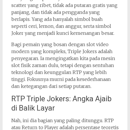
scatter yang ribet, tidak ada putaran gratis yang
panjang, dan tidak ada pengganda yang
berlapis. Yang ada hanyalah simbol buah
seperti ceri, lemon, dan anggur, serta simbol
Joker yang menjadi kunci kemenangan besar.
Bagi pemain yang bosan dengan slot video
modern yang kompleks, Triple Jokers adalah
penyegaran. Ia mengingatkan kita pada mesin
slot fisik zaman dulu, tetapi dengan sentuhan
teknologi dan keunggulan RTP yang lebih
tinggi. Fokusnya murni pada kesederhanaan
dan ketegangan dari setiap putaran.
RTP Triple Jokers: Angka Ajaib
di Balik Layar
Nah, ini dia bagian yang paling ditunggu. RTP
atau Return to Player adalah persentase teoretis