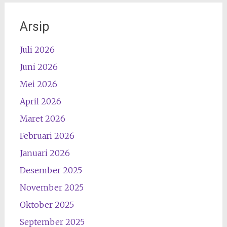
Arsip
Juli 2026
Juni 2026
Mei 2026
April 2026
Maret 2026
Februari 2026
Januari 2026
Desember 2025
November 2025
Oktober 2025
September 2025