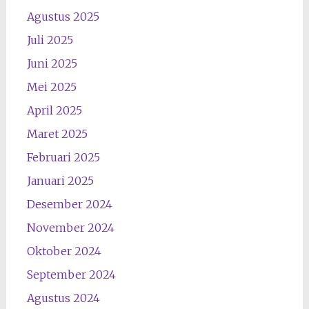
Agustus 2025
Juli 2025
Juni 2025
Mei 2025
April 2025
Maret 2025
Februari 2025
Januari 2025
Desember 2024
November 2024
Oktober 2024
September 2024
Agustus 2024