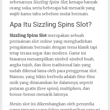
sebenarnya
Sizzling Spins Slot
, kenapa banyak
orang suka, serta beberapa hal menarik yang
wajib kamu tahu sebelum mulai bermain.
Apa Itu Sizzling Spins Slot?
Sizzling Spins Slot
merupakan sebuah
permainan slot online yang menghadirkan
pengalaman bermain dengan tema klasik tapi
tetap terasa segar dan modern. Game ini
biasanya menampilkan simbol-simbol buah,
angka tujuh, dan ikon tradisional lain yang
sudah dikenal lama oleh para penggemar slot.
Namun, yang bikin berbeda adalah fitur-fitur
unik yang ditanamkan ke dalamnya, seperti
putaran gratis (free spins), multipliers, dan
bonus-bonus menarik lainnya.
Mesin slot ini dikembangkan oleh penyedia
game ternama yang fokus memberikan sensasi