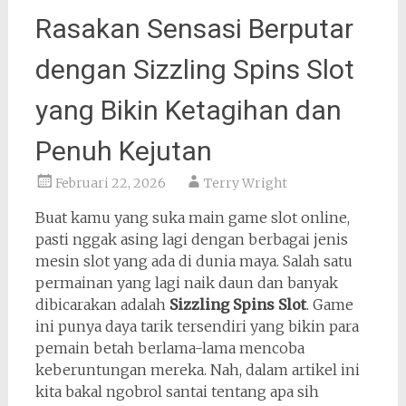
Rasakan Sensasi Berputar
dengan Sizzling Spins Slot
yang Bikin Ketagihan dan
Penuh Kejutan
Februari 22, 2026
Terry Wright
Buat kamu yang suka main game slot online,
pasti nggak asing lagi dengan berbagai jenis
mesin slot yang ada di dunia maya. Salah satu
permainan yang lagi naik daun dan banyak
dibicarakan adalah
Sizzling Spins Slot
. Game
ini punya daya tarik tersendiri yang bikin para
pemain betah berlama-lama mencoba
keberuntungan mereka. Nah, dalam artikel ini
kita bakal ngobrol santai tentang apa sih