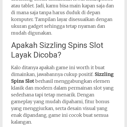
atau tablet. Jadi, kamu bisa main kapan saja dan
di mana saja tanpa harus duduk di depan
komputer. Tampilan layar disesuaikan dengan
ukuran gadget sehingga tetap nyaman dan
mudah digunakan.
Apakah Sizzling Spins Slot
Layak Dicoba?
Kalo ditanya apakah game ini worth it buat
dimainkan, jawabannya cukup positif.
Sizzling
Spins Slot
berhasil menggabungkan elemen
klasik dan modern dalam permainan slot yang
sederhana tapi tetap menarik. Dengan
gameplay yang mudah dipahami, fitur bonus
yang menggiurkan, serta desain visual yang
enak dipandang, game ini cocok buat semua
kalangan.