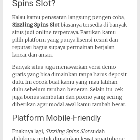
Spins Slot?
Kalau kamu penasaran langsung pengen coba,
Sizzling Spins Slot
biasanya tersedia di banyak
situs judi online terpercaya. Pastikan kamu
pilih platform yang punya lisensi resmi dan
reputasi bagus supaya permainan berjalan
lancar dan aman.
Banyak situs juga menawarkan versi demo
gratis yang bisa dimainkan tanpa harus deposit
dulu. Ini cocok buat kamu yang mau latihan
dulu sebelum taruhan beneran. Selain itu, cek
juga bonus sambutan dan promo yang sering
diberikan agar modal awal kamu tambah besar.
Platform Mobile-Friendly
Enaknya lagi,
Sizzling Spins Slot
sudah
didukung untuk dimainkan lewat smartphone