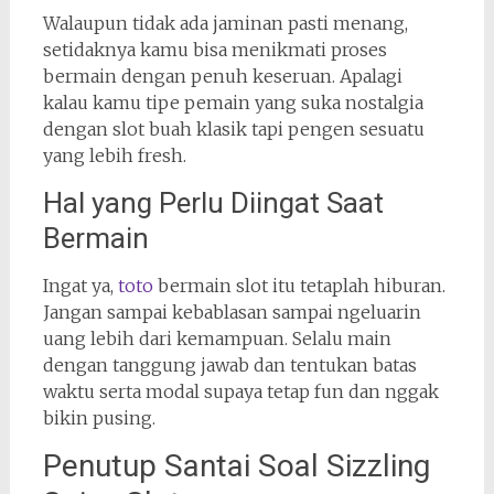
Walaupun tidak ada jaminan pasti menang,
setidaknya kamu bisa menikmati proses
bermain dengan penuh keseruan. Apalagi
kalau kamu tipe pemain yang suka nostalgia
dengan slot buah klasik tapi pengen sesuatu
yang lebih fresh.
Hal yang Perlu Diingat Saat
Bermain
Ingat ya,
toto
bermain slot itu tetaplah hiburan.
Jangan sampai kebablasan sampai ngeluarin
uang lebih dari kemampuan. Selalu main
dengan tanggung jawab dan tentukan batas
waktu serta modal supaya tetap fun dan nggak
bikin pusing.
Penutup Santai Soal Sizzling