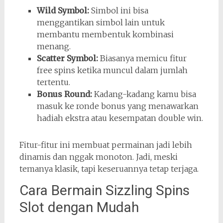
Wild Symbol:
Simbol ini bisa
menggantikan simbol lain untuk
membantu membentuk kombinasi
menang.
Scatter Symbol:
Biasanya memicu fitur
free spins ketika muncul dalam jumlah
tertentu.
Bonus Round:
Kadang-kadang kamu bisa
masuk ke ronde bonus yang menawarkan
hadiah ekstra atau kesempatan double win.
Fitur-fitur ini membuat permainan jadi lebih
dinamis dan nggak monoton. Jadi, meski
temanya klasik, tapi keseruannya tetap terjaga.
Cara Bermain Sizzling Spins
Slot dengan Mudah