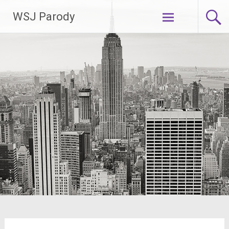
Lompat
WSJ Parody
ke
konten