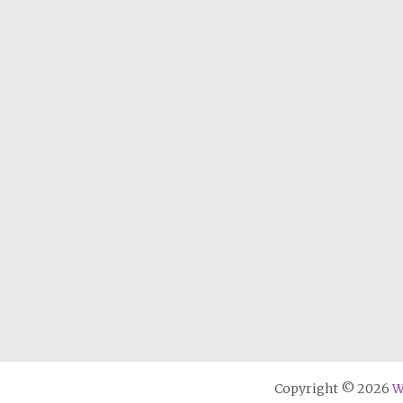
Copyright © 2026
W