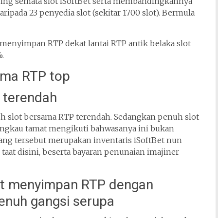
ding semata slot iSoftBet serta membandingkannya
ipada 23 penyedia slot (sekitar 1700 slot). Bermula
 menyimpan RTP dekat lantai RTP antik belaka slot
%.
ama RTP top
P terendah
uh slot bersama RTP terendah. Sedangkan penuh slot
Engkau tamat mengikuti bahwasanya ini bukan
kang tersebut merupakan inventaris iSoftBet nun
taat disini, beserta bayaran penunaian imajiner
tBet menyimpan RTP dengan
 penuh gangsi serupa