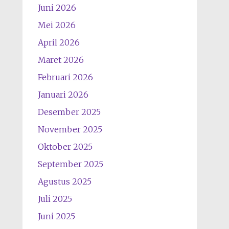
Juni 2026
Mei 2026
April 2026
Maret 2026
Februari 2026
Januari 2026
Desember 2025
November 2025
Oktober 2025
September 2025
Agustus 2025
Juli 2025
Juni 2025