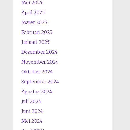
Mei 2025
April 2025
Maret 2025
Februari 2025
Januari 2025
Desember 2024
November 2024
Oktober 2024
September 2024
Agustus 2024
Juli 2024
Juni 2024
Mei 2024