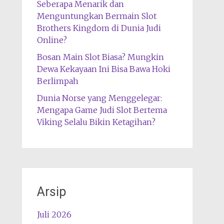
Seberapa Menarik dan
Menguntungkan Bermain Slot
Brothers Kingdom di Dunia Judi
Online?
Bosan Main Slot Biasa? Mungkin
Dewa Kekayaan Ini Bisa Bawa Hoki
Berlimpah
Dunia Norse yang Menggelegar:
Mengapa Game Judi Slot Bertema
Viking Selalu Bikin Ketagihan?
Arsip
Juli 2026