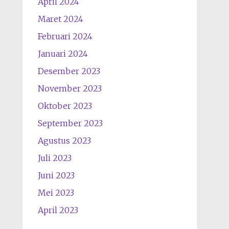
April 2024
Maret 2024
Februari 2024
Januari 2024
Desember 2023
November 2023
Oktober 2023
September 2023
Agustus 2023
Juli 2023
Juni 2023
Mei 2023
April 2023