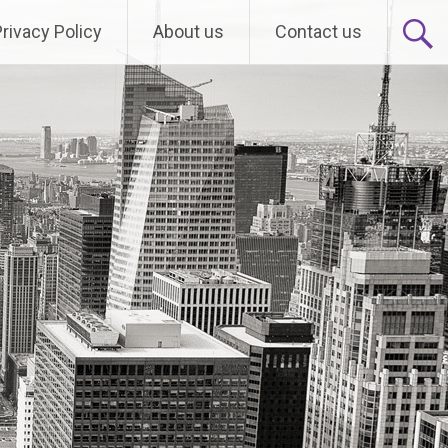
rivacy Policy
About us
Contact us