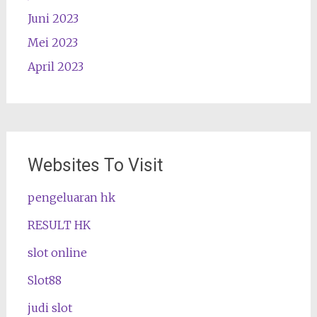
Juni 2023
Mei 2023
April 2023
Websites To Visit
pengeluaran hk
RESULT HK
slot online
Slot88
judi slot