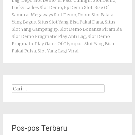
Lag
,
Depo Slot Demo
,
El Paso Gunfight Slot Demo
,
Lucky Ladies Slot Demo
,
Pp Demo Slot
,
Rise Of
Samurai Megaways Slot Demo
,
Room Slot Fafafa
Yang Bagus
,
Situs Slot Yang Bisa Pakai Dana
,
Situs
Slot Yang Gampang Jp
,
Slot Demo Bonanza Piramida
,
Slot Demo Pragmatic Play Anti Lag
,
Slot Demo
Pragmatic Play Gates Of Olympus
,
Slot Yang Bisa
Pakai Pulsa
,
Slot Yang Lagi Viral
Cari
apa:
Pos-pos Terbaru