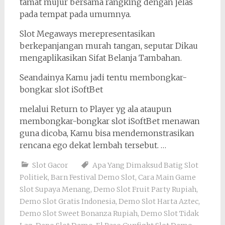
tamat mujur bersama rangking dengan jelas
pada tempat pada umumnya.
Slot Megaways merepresentasikan
berkepanjangan murah tangan, seputar Dikau
mengaplikasikan Sifat Belanja Tambahan.
Seandainya Kamu jadi tentu membongkar-
bongkar slot iSoftBet
melalui Return to Player yg ala ataupun
membongkar-bongkar slot iSoftBet menawan
guna dicoba, Kamu bisa mendemonstrasikan
rencana ego dekat lembah tersebut. …
Slot Gacor
Apa Yang Dimaksud Batig Slot
Politiek
,
Barn Festival Demo Slot
,
Cara Main Game
Slot Supaya Menang
,
Demo Slot Fruit Party Rupiah
,
Demo Slot Gratis Indonesia
,
Demo Slot Harta Aztec
,
Demo Slot Sweet Bonanza Rupiah
,
Demo Slot Tidak