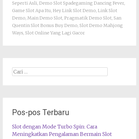
Seperti Asli
,
Demo Slot Spadegaming Dancing Fever
,
Game Slot Apa Itu
,
Hey Link Slot Demo
,
Link Slot
Demo
,
Main Demo Slot
,
Pragmatik Demo Slot
,
San
Quentin Slot Bonus Buy Demo
,
Slot Demo Mahjong
Ways
,
Slot Online Yang Lagi Gacor
Cari
apa:
Pos-pos Terbaru
Slot dengan Mode Turbo Spin: Cara
Meningkatkan Pengalaman Bermain Slot