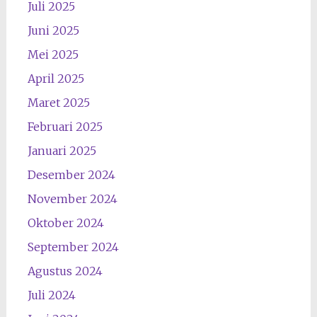
Juli 2025
Juni 2025
Mei 2025
April 2025
Maret 2025
Februari 2025
Januari 2025
Desember 2024
November 2024
Oktober 2024
September 2024
Agustus 2024
Juli 2024