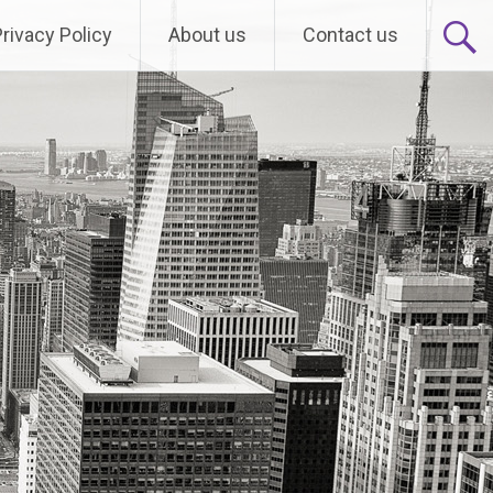
rivacy Policy
About us
Contact us