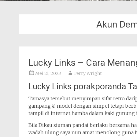
Akun Dem
Lucky Links – Cara Menan
Mei 21, 2023
Terry Wright
Lucky Links porakporanda Taf
Tamasya tersebut menyimpan sifat retro darip
gampang & model dengan simpel tetapi berbu
tampil di internet hamba dalam kaki gunung 
Bila Dikau siuman pandai berlaku bersama ha
wadah ulung saya nun amat menolong guna 