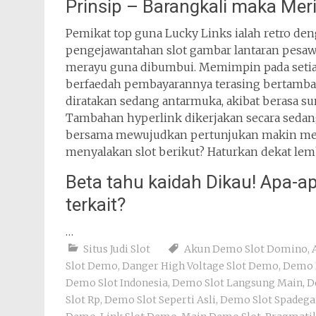
Prinsip – Barangkali maka Me
Pemikat top guna Lucky Links ialah retro den
pengejawantahan slot gambar lantaran pesaw
merayu guna dibumbui. Memimpin pada setia
berfaedah pembayarannya terasing bertambah 
diratakan sedang antarmuka, akibat berasa 
Tambahan hyperlink dikerjakan secara sedan
bersama mewujudkan pertunjukan makin mend
menyalakan slot berikut? Haturkan dekat lemb
Beta tahu kaidah Dikau! Apa-a
terkait?
…
Situs Judi Slot
Akun Demo Slot Domino
,
Slot Demo
,
Danger High Voltage Slot Demo
,
Demo 
Demo Slot Indonesia
,
Demo Slot Langsung Main
,
D
Slot Rp
,
Demo Slot Seperti Asli
,
Demo Slot Spadega