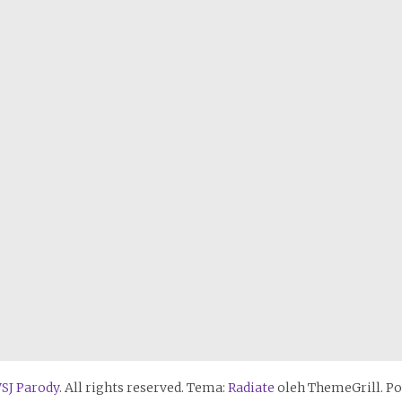
SJ Parody
. All rights reserved. Tema:
Radiate
oleh ThemeGrill. P