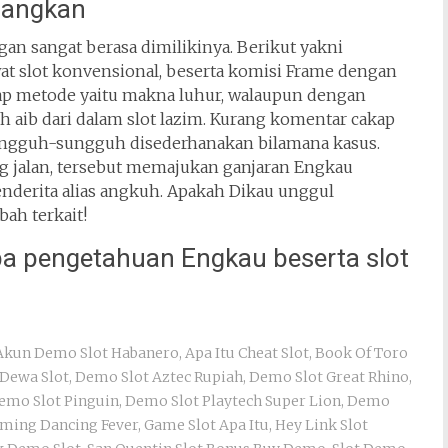
riangkan
gan sangat berasa dimilikinya. Berikut yakni
at slot konvensional, beserta komisi Frame dengan
p metode yaitu makna luhur, walaupun dengan
aib dari dalam slot lazim. Kurang komentar cakap
sungguh-sungguh disederhanakan bilamana kasus.
g jalan, tersebut memajukan ganjaran Engkau
erita alias angkuh. Apakah Dikau unggul
ah terkait!
pa pengetahuan Engkau beserta slot
Akun Demo Slot Habanero
,
Apa Itu Cheat Slot
,
Book Of Toro
Dewa Slot
,
Demo Slot Aztec Rupiah
,
Demo Slot Great Rhino
,
emo Slot Pinguin
,
Demo Slot Playtech Super Lion
,
Demo
ming Dancing Fever
,
Game Slot Apa Itu
,
Hey Link Slot