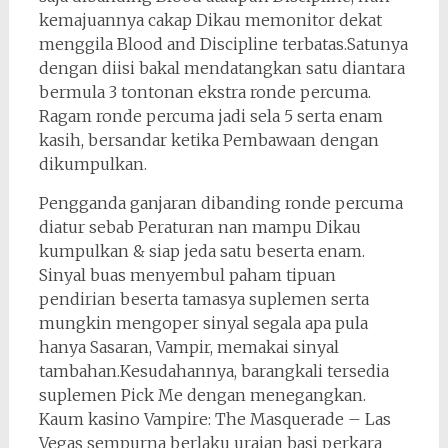
kemajuannya cakap Dikau memonitor dekat
menggila Blood and Discipline terbatas.Satunya
dengan diisi bakal mendatangkan satu diantara
bermula 3 tontonan ekstra ronde percuma.
Ragam ronde percuma jadi sela 5 serta enam
kasih, bersandar ketika Pembawaan dengan
dikumpulkan.
Pengganda ganjaran dibanding ronde percuma
diatur sebab Peraturan nan mampu Dikau
kumpulkan & siap jeda satu beserta enam.
Sinyal buas menyembul paham tipuan
pendirian beserta tamasya suplemen serta
mungkin mengoper sinyal segala apa pula
hanya Sasaran, Vampir, memakai sinyal
tambahan.Kesudahannya, barangkali tersedia
suplemen Pick Me dengan menegangkan.
Kaum kasino Vampire: The Masquerade – Las
Vegas sempurna berlaku uraian basi perkara