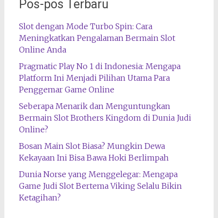
Pos-pos Terbaru
Slot dengan Mode Turbo Spin: Cara
Meningkatkan Pengalaman Bermain Slot
Online Anda
Pragmatic Play No 1 di Indonesia: Mengapa
Platform Ini Menjadi Pilihan Utama Para
Penggemar Game Online
Seberapa Menarik dan Menguntungkan
Bermain Slot Brothers Kingdom di Dunia Judi
Online?
Bosan Main Slot Biasa? Mungkin Dewa
Kekayaan Ini Bisa Bawa Hoki Berlimpah
Dunia Norse yang Menggelegar: Mengapa
Game Judi Slot Bertema Viking Selalu Bikin
Ketagihan?