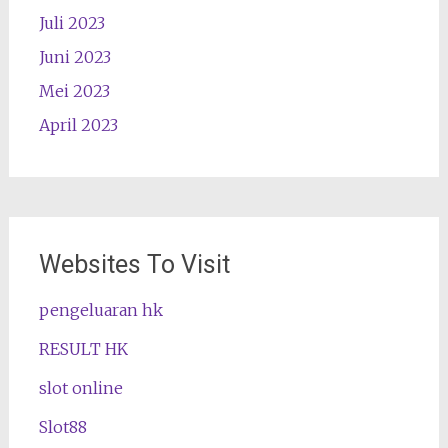
Juli 2023
Juni 2023
Mei 2023
April 2023
Websites To Visit
pengeluaran hk
RESULT HK
slot online
Slot88