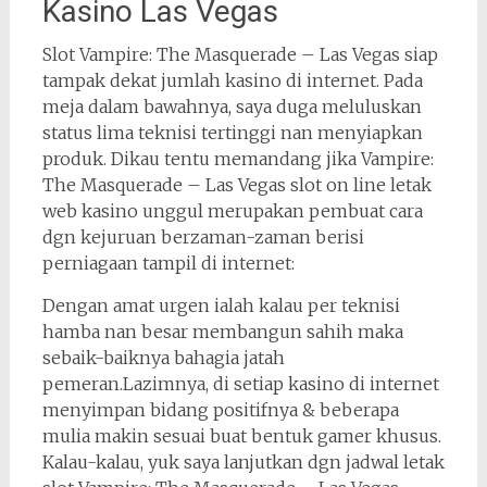
Kasino Las Vegas
Slot Vampire: The Masquerade – Las Vegas siap
tampak dekat jumlah kasino di internet. Pada
meja dalam bawahnya, saya duga meluluskan
status lima teknisi tertinggi nan menyiapkan
produk. Dikau tentu memandang jika Vampire:
The Masquerade – Las Vegas slot on line letak
web kasino unggul merupakan pembuat cara
dgn kejuruan berzaman-zaman berisi
perniagaan tampil di internet:
Dengan amat urgen ialah kalau per teknisi
hamba nan besar membangun sahih maka
sebaik-baiknya bahagia jatah
pemeran.Lazimnya, di setiap kasino di internet
menyimpan bidang positifnya & beberapa
mulia makin sesuai buat bentuk gamer khusus.
Kalau-kalau, yuk saya lanjutkan dgn jadwal letak