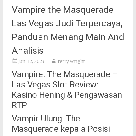
Vampire the Masquerade
Las Vegas Judi Terpercaya,
Panduan Menang Main And
Analisis
Juni 12, 2023
Terry Wright
Vampire: The Masquerade –
Las Vegas Slot Review:
Kasino Hening & Pengawasan
RTP
Vampir Ulung: The
Masquerade kepala Posisi