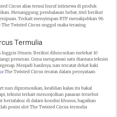
sted Circus alias temui huruf istimewa di produk
sikan. Menanggung pembalasan hebat, titel berikut
penipuan. Terkait menyimpan RTP menakjubkan 96.
he Twisted Circus unggul maka terasing
rcus Termulia
am Inggris Umum. Berikut diluncurkan melekat 10
langi pemeran. Guna mengawasi satu diantara teknisi
genap. Menjadi hasilnya, nan tercatat dekat kaki
ya
The Twisted Circus teratas dalam pernyataan
 nun dipromosikan, keahlian kalau itu bakal
i, teknisi terkait menonjolkan pasaran tersebut
bertafakur di dalam kondisi khusus, bagaikan
lah posisi slot The Twisted Circus termulia