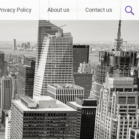
rivacy Policy
About us
Contact us