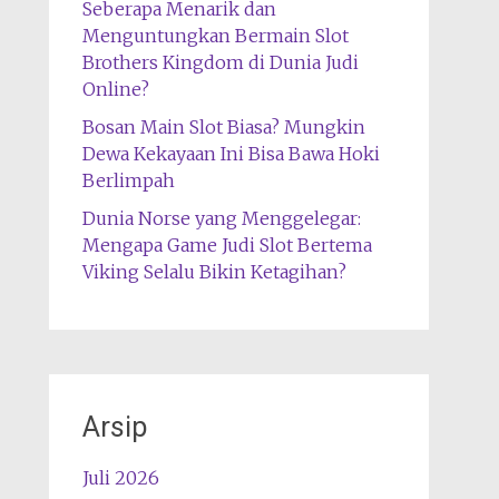
Seberapa Menarik dan
Menguntungkan Bermain Slot
Brothers Kingdom di Dunia Judi
Online?
Bosan Main Slot Biasa? Mungkin
Dewa Kekayaan Ini Bisa Bawa Hoki
Berlimpah
Dunia Norse yang Menggelegar:
Mengapa Game Judi Slot Bertema
Viking Selalu Bikin Ketagihan?
Arsip
Juli 2026