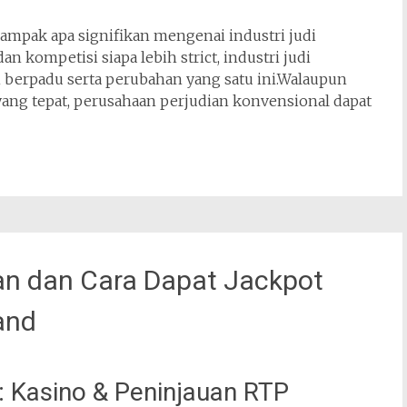
 dampak apa signifikan mengenai industri judi
an kompetisi siapa lebih strict, industri judi
an berpadu serta perubahan yang satu ini.Walaupun
 yang tepat, perusahaan perjudian konvensional dapat
san dan Cara Dapat Jackpot
land
k: Kasino & Peninjauan RTP