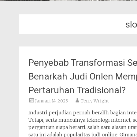
sl
Penyebab Transformasi Sek
Benarkah Judi Onlen Mem
Pertaruhan Tradisional?
Januari 14, 2025
Terry Wright
Industri perjudian pernah beralih bagian int
Tetapi, serta munculnya teknologi internet, 
pergantian siapa berarti. salah satu alasan u
satu ini adalah popularitas judi online. Gim