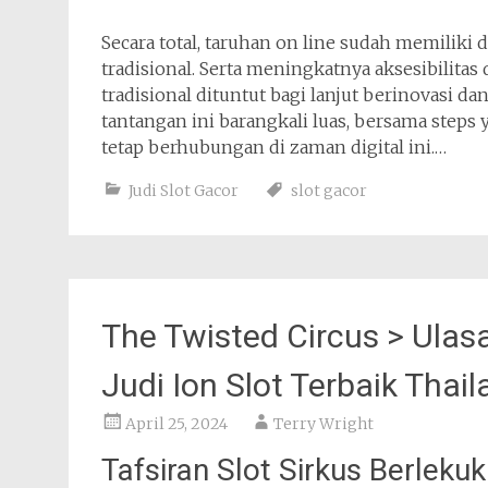
Secara total, taruhan on line sudah memiliki
tradisional. Serta meningkatnya aksesibilitas d
tradisional dituntut bagi lanjut berinovasi d
tantangan ini barangkali luas, bersama steps
tetap berhubungan di zaman digital ini.…
Judi Slot Gacor
slot gacor
The Twisted Circus > Ula
Judi Ion Slot Terbaik Thai
April 25, 2024
Terry Wright
Tafsiran Slot Sirkus Berleku