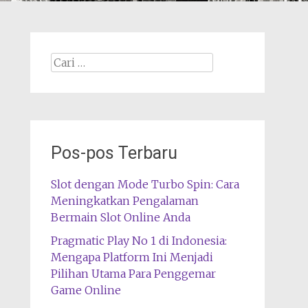
Cari
apa:
Pos-pos Terbaru
Slot dengan Mode Turbo Spin: Cara
Meningkatkan Pengalaman
Bermain Slot Online Anda
Pragmatic Play No 1 di Indonesia:
Mengapa Platform Ini Menjadi
Pilihan Utama Para Penggemar
Game Online