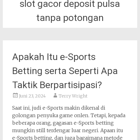
slot gacor deposit pulsa
tanpa potongan
Apakah Itu e-Sports
Betting serta Seperti Apa
Taktik Berpartisipasi?
Juni 23, 2024
Terry Wright
Saat ini, judi e-Sports makin dikenal di
golongan penyuka game onlen. Tetapi, kepada
beberapa orang, gagasan e-Sports betting
mungkin still terdengar luar negeri. Apaan itu
e-Sports betting, dan juga bagaimana metode