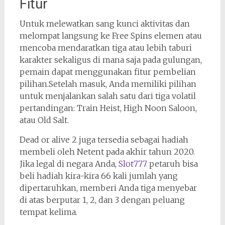
Fitur
Untuk melewatkan sang kunci aktivitas dan
melompat langsung ke Free Spins elemen atau
mencoba mendaratkan tiga atau lebih taburi
karakter sekaligus di mana saja pada gulungan,
pemain dapat menggunakan fitur pembelian
pilihan.Setelah masuk, Anda memiliki pilihan
untuk menjalankan salah satu dari tiga volatil
pertandingan: Train Heist, High Noon Saloon,
atau Old Salt.
Dead or alive 2 juga tersedia sebagai hadiah
membeli oleh Netent pada akhir tahun 2020.
Jika legal di negara Anda,
Slot777
petaruh bisa
beli hadiah kira-kira 66 kali jumlah yang
dipertaruhkan, memberi Anda tiga menyebar
di atas berputar 1, 2, dan 3 dengan peluang
tempat kelima.