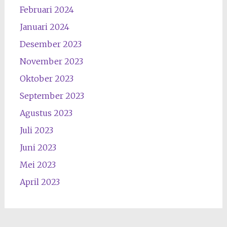
Februari 2024
Januari 2024
Desember 2023
November 2023
Oktober 2023
September 2023
Agustus 2023
Juli 2023
Juni 2023
Mei 2023
April 2023