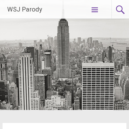
Lompat
WSJ Parody
ke
konten