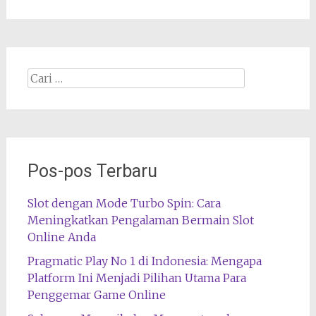
Cari
apa:
Pos-pos Terbaru
Slot dengan Mode Turbo Spin: Cara
Meningkatkan Pengalaman Bermain Slot
Online Anda
Pragmatic Play No 1 di Indonesia: Mengapa
Platform Ini Menjadi Pilihan Utama Para
Penggemar Game Online