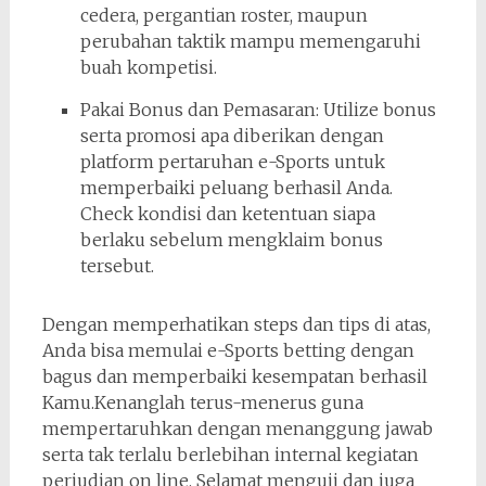
cedera, pergantian roster, maupun
perubahan taktik mampu memengaruhi
buah kompetisi.
Pakai Bonus dan Pemasaran: Utilize bonus
serta promosi apa diberikan dengan
platform pertaruhan e-Sports untuk
memperbaiki peluang berhasil Anda.
Check kondisi dan ketentuan siapa
berlaku sebelum mengklaim bonus
tersebut.
Dengan memperhatikan steps dan tips di atas,
Anda bisa memulai e-Sports betting dengan
bagus dan memperbaiki kesempatan berhasil
Kamu.Kenanglah terus-menerus guna
mempertaruhkan dengan menanggung jawab
serta tak terlalu berlebihan internal kegiatan
perjudian on line. Selamat menguji dan juga