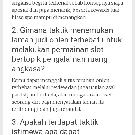
angkasa begitu terkenal sebab konsepnya siapa
spesial dan juga menarik, beserta rewards luar
biasa apa mampu dimenangkan.
2. Gimana taktik menemukan
laman judi onlen terhebat untuk
melakukan permainan slot
bertopik pengalaman ruang
angkasa?
Kamu dapat menggali situs taruhan onlen
terhebat melalui review dan juga usulan asal
partisipan berbeda, atau mengakukan riset
seorang diri bagi menyatakan laman itu
terlindungi dan juga terandal.
3. Apakah terdapat taktik
istimewa apa dapat