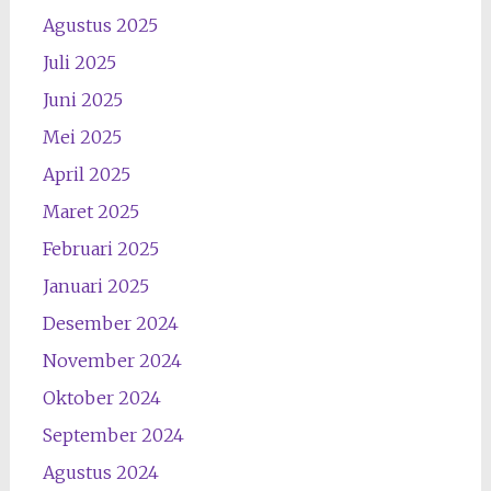
Agustus 2025
Juli 2025
Juni 2025
Mei 2025
April 2025
Maret 2025
Februari 2025
Januari 2025
Desember 2024
November 2024
Oktober 2024
September 2024
Agustus 2024