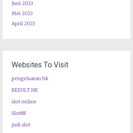
Juni 2023
Mei 2023
April 2023
Websites To Visit
pengeluaran hk
RESULT HK
slot online
Slot88
judi slot