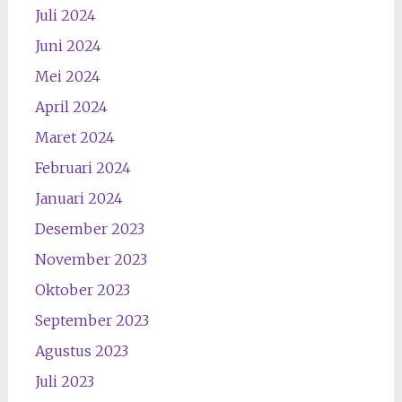
Juli 2024
Juni 2024
Mei 2024
April 2024
Maret 2024
Februari 2024
Januari 2024
Desember 2023
November 2023
Oktober 2023
September 2023
Agustus 2023
Juli 2023