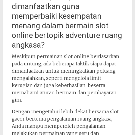
dimanfaatkan guna
memperbaiki kesempatan
menang dalam bermain slot
online bertopik adventure ruang
angkasa?
Meskipun permainan slot online berdasarkan
pada untung, ada beberapa taktik siapa dapat
dimanfaatkan untuk meningkatkan peluang
mengalahkan, seperti mengelola limit
kerugian dan juga keberhasilan, beserta
memahami aturan bermain dan pembayaran
gim.
Dengan mengetahui lebih dekat bersama slot
gacor bertema pengalaman ruang angkasa,
Anda mampu memperoleh pengalaman
melakukan permainan yang seru dan