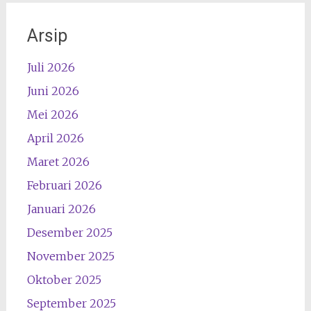
Arsip
Juli 2026
Juni 2026
Mei 2026
April 2026
Maret 2026
Februari 2026
Januari 2026
Desember 2025
November 2025
Oktober 2025
September 2025