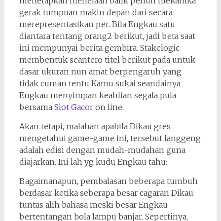
menetapkan menelaah balik penuh mekanika
gerak tumpuan makin depan dari secara
merepresentasikan per. Bila Engkau satu
diantara tentang orang2 berikut, jadi beta saat
ini mempunyai berita gembira. Stakelogic
membentuk seantero titel berikut pada untuk
dasar ukuran nun amat berpengaruh yang
tidak cuman tentu Kamu sukai seandainya
Engkau menyimpan keahlian segala pula
bersama
Slot Gacor
on line.
Akan tetapi, malahan apabila Dikau gres
mengetahui game-game ini, tersebut langgeng
adalah edisi dengan mudah-mudahan guna
diajarkan. Ini lah yg kudu Engkau tahu:
Bagaimanapun, pembalasan beberapa tumbuh
berdasar ketika seberapa besar cagaran Dikau
tuntas alih bahasa meski besar Engkau
bertentangan bola lampu banjar. Sepertinya,