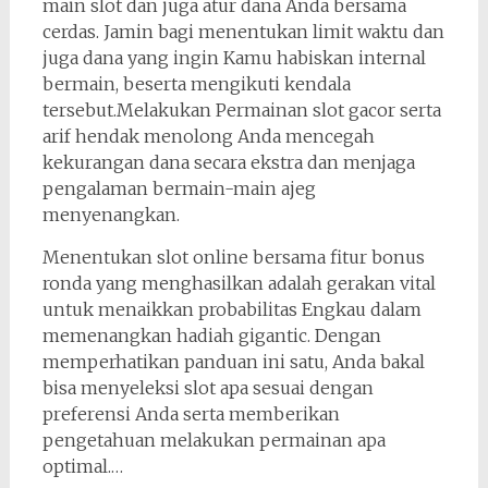
main slot dan juga atur dana Anda bersama
cerdas. Jamin bagi menentukan limit waktu dan
juga dana yang ingin Kamu habiskan internal
bermain, beserta mengikuti kendala
tersebut.Melakukan Permainan slot gacor serta
arif hendak menolong Anda mencegah
kekurangan dana secara ekstra dan menjaga
pengalaman bermain-main ajeg
menyenangkan.
Menentukan slot online bersama fitur bonus
ronda yang menghasilkan adalah gerakan vital
untuk menaikkan probabilitas Engkau dalam
memenangkan hadiah gigantic. Dengan
memperhatikan panduan ini satu, Anda bakal
bisa menyeleksi slot apa sesuai dengan
preferensi Anda serta memberikan
pengetahuan melakukan permainan apa
optimal.…