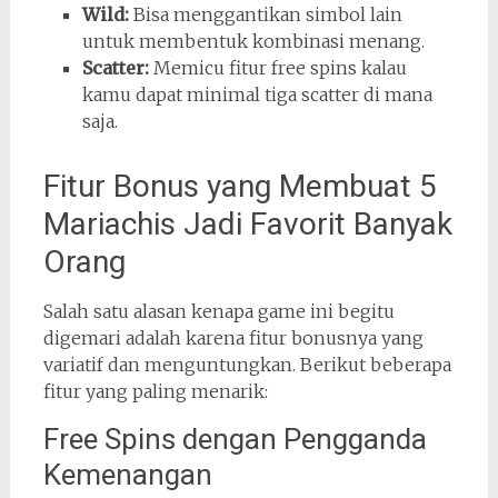
Wild:
Bisa menggantikan simbol lain
untuk membentuk kombinasi menang.
Scatter:
Memicu fitur free spins kalau
kamu dapat minimal tiga scatter di mana
saja.
Fitur Bonus yang Membuat 5
Mariachis Jadi Favorit Banyak
Orang
Salah satu alasan kenapa game ini begitu
digemari adalah karena fitur bonusnya yang
variatif dan menguntungkan. Berikut beberapa
fitur yang paling menarik:
Free Spins dengan Pengganda
Kemenangan