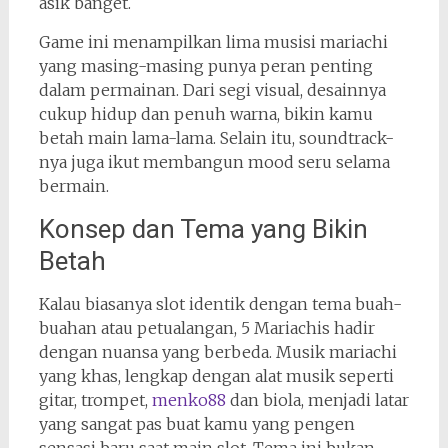
asik banget.
Game ini menampilkan lima musisi mariachi
yang masing-masing punya peran penting
dalam permainan. Dari segi visual, desainnya
cukup hidup dan penuh warna, bikin kamu
betah main lama-lama. Selain itu, soundtrack-
nya juga ikut membangun mood seru selama
bermain.
Konsep dan Tema yang Bikin
Betah
Kalau biasanya slot identik dengan tema buah-
buahan atau petualangan, 5 Mariachis hadir
dengan nuansa yang berbeda. Musik mariachi
yang khas, lengkap dengan alat musik seperti
gitar, trompet,
menko88
dan biola, menjadi latar
yang sangat pas buat kamu yang pengen