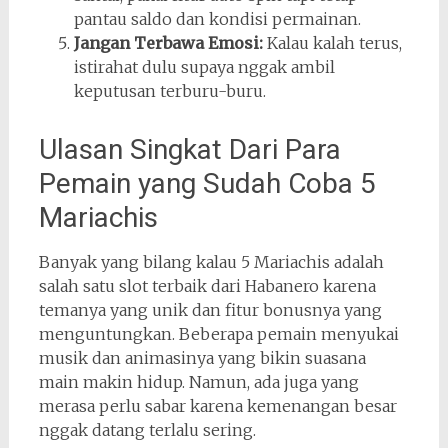
pantau saldo dan kondisi permainan.
Jangan Terbawa Emosi:
Kalau kalah terus,
istirahat dulu supaya nggak ambil
keputusan terburu-buru.
Ulasan Singkat Dari Para
Pemain yang Sudah Coba 5
Mariachis
Banyak yang bilang kalau 5 Mariachis adalah
salah satu slot terbaik dari Habanero karena
temanya yang unik dan fitur bonusnya yang
menguntungkan. Beberapa pemain menyukai
musik dan animasinya yang bikin suasana
main makin hidup. Namun, ada juga yang
merasa perlu sabar karena kemenangan besar
nggak datang terlalu sering.