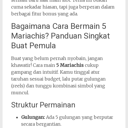
sensasi baru saat main slot. Tema ini bukan
cuma sekadar hiasan, tapi juga berperan dalam
berbagai fitur bonus yang ada.
Bagaimana Cara Bermain 5
Mariachis? Panduan Singkat
Buat Pemula
Buat yang belum pernah nyobain, jangan
khawatir! Cara main
5 Mariachis
cukup
gampang dan intuitif. Kamu tinggal atur
taruhan sesuai budget, lalu putar gulungan
(reels) dan tunggu kombinasi simbol yang
muncul.
Struktur Permainan
Gulungan:
Ada 5 gulungan yang berputar
secara bergantian.