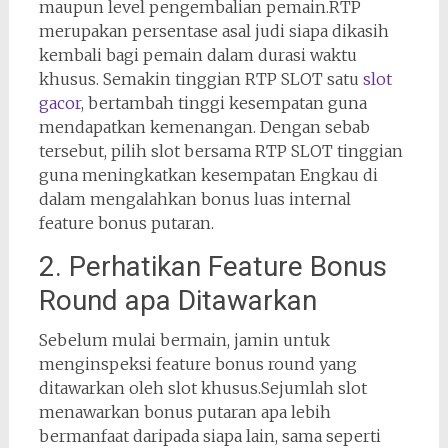
maupun level pengembalian pemain.RTP
merupakan persentase asal judi siapa dikasih
kembali bagi pemain dalam durasi waktu
khusus. Semakin tinggian RTP SLOT satu
slot
gacor
, bertambah tinggi kesempatan guna
mendapatkan kemenangan. Dengan sebab
tersebut, pilih slot bersama RTP SLOT tinggian
guna meningkatkan kesempatan Engkau di
dalam mengalahkan bonus luas internal
feature bonus putaran.
2. Perhatikan Feature Bonus
Round apa Ditawarkan
Sebelum mulai bermain, jamin untuk
menginspeksi feature bonus round yang
ditawarkan oleh slot khusus.Sejumlah slot
menawarkan bonus putaran apa lebih
bermanfaat daripada siapa lain, sama seperti