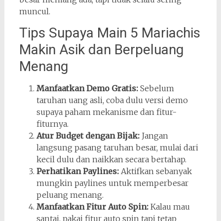
muncul.
Tips Supaya Main 5 Mariachis
Makin Asik dan Berpeluang
Menang
Manfaatkan Demo Gratis:
Sebelum
taruhan uang asli, coba dulu versi demo
supaya paham mekanisme dan fitur-
fiturnya.
Atur Budget dengan Bijak:
Jangan
langsung pasang taruhan besar, mulai dari
kecil dulu dan naikkan secara bertahap.
Perhatikan Paylines:
Aktifkan sebanyak
mungkin paylines untuk memperbesar
peluang menang.
Manfaatkan Fitur Auto Spin:
Kalau mau
santai, pakai fitur auto spin tapi tetap