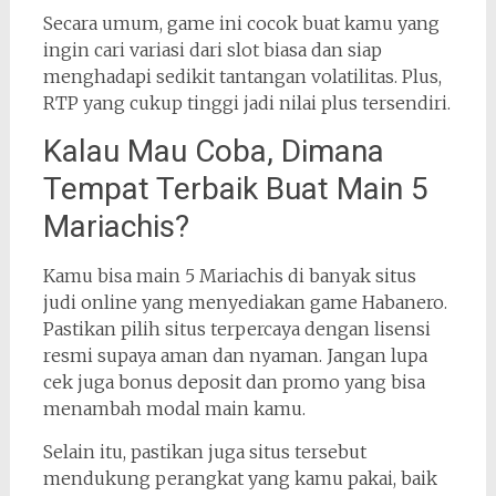
Secara umum, game ini cocok buat kamu yang
ingin cari variasi dari slot biasa dan siap
menghadapi sedikit tantangan volatilitas. Plus,
RTP yang cukup tinggi jadi nilai plus tersendiri.
Kalau Mau Coba, Dimana
Tempat Terbaik Buat Main 5
Mariachis?
Kamu bisa main 5 Mariachis di banyak situs
judi online yang menyediakan game Habanero.
Pastikan pilih situs terpercaya dengan lisensi
resmi supaya aman dan nyaman. Jangan lupa
cek juga bonus deposit dan promo yang bisa
menambah modal main kamu.
Selain itu, pastikan juga situs tersebut
mendukung perangkat yang kamu pakai, baik