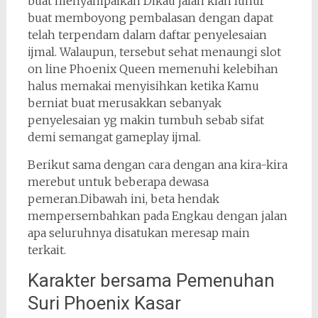
buat menyampaikan Dikau jalan kian luhur
buat memboyong pembalasan dengan dapat
telah terpendam dalam daftar penyelesaian
ijmal. Walaupun, tersebut sehat menaungi slot
on line Phoenix Queen memenuhi kelebihan
halus memakai menyisihkan ketika Kamu
berniat buat merusakkan sebanyak
penyelesaian yg makin tumbuh sebab sifat
demi semangat gameplay ijmal.
Berikut sama dengan cara dengan ana kira-kira
merebut untuk beberapa dewasa
pemeran.Dibawah ini, beta hendak
mempersembahkan pada Engkau dengan jalan
apa seluruhnya disatukan meresap main
terkait.
Karakter bersama Pemenuhan
Suri Phoenix Kasar