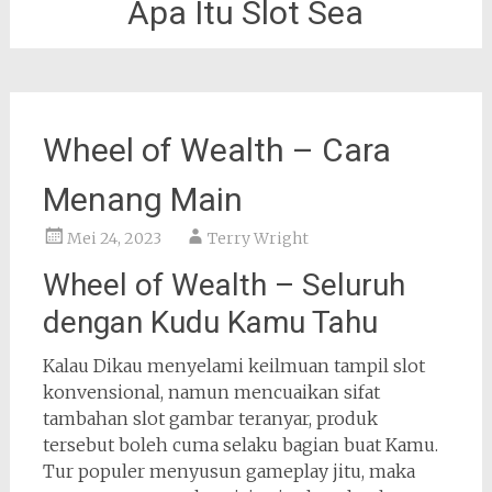
Apa Itu Slot Sea
Wheel of Wealth – Cara
Menang Main
Mei 24, 2023
Terry Wright
Wheel of Wealth – Seluruh
dengan Kudu Kamu Tahu
Kalau Dikau menyelami keilmuan tampil slot
konvensional, namun mencuaikan sifat
tambahan slot gambar teranyar, produk
tersebut boleh cuma selaku bagian buat Kamu.
Tur populer menyusun gameplay jitu, maka