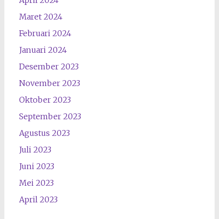
April 2024
Maret 2024
Februari 2024
Januari 2024
Desember 2023
November 2023
Oktober 2023
September 2023
Agustus 2023
Juli 2023
Juni 2023
Mei 2023
April 2023