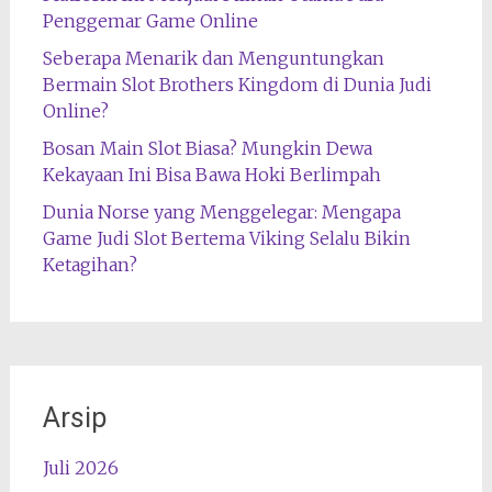
Penggemar Game Online
Seberapa Menarik dan Menguntungkan
Bermain Slot Brothers Kingdom di Dunia Judi
Online?
Bosan Main Slot Biasa? Mungkin Dewa
Kekayaan Ini Bisa Bawa Hoki Berlimpah
Dunia Norse yang Menggelegar: Mengapa
Game Judi Slot Bertema Viking Selalu Bikin
Ketagihan?
Arsip
Juli 2026