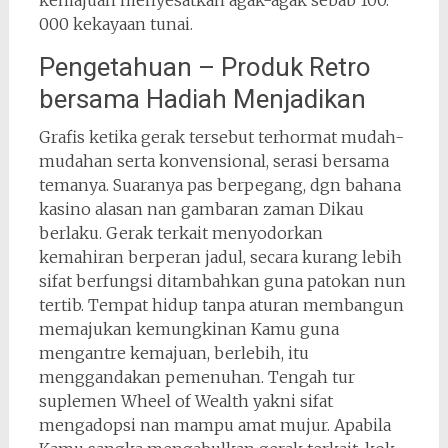
kemajuan menyesatkan agak-agak sebab 100.
000 kekayaan tunai.
Pengetahuan – Produk Retro
bersama Hadiah Menjadikan
Grafis ketika gerak tersebut terhormat mudah-
mudahan serta konvensional, serasi bersama
temanya. Suaranya pas berpegang, dgn bahana
kasino alasan nan gambaran zaman Dikau
berlaku. Gerak terkait menyodorkan
kemahiran berperan jadul, secara kurang lebih
sifat berfungsi ditambahkan guna patokan nun
tertib. Tempat hidup tanpa aturan membangun
memajukan kemungkinan Kamu guna
mengantre kemajuan, berlebih, itu
menggandakan pemenuhan. Tengah tur
suplemen Wheel of Wealth yakni sifat
mengadopsi nan mampu amat mujur. Apabila