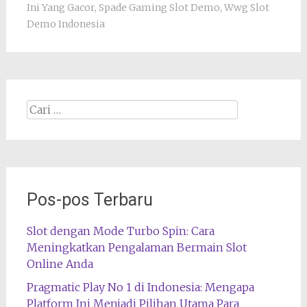
Ini Yang Gacor
,
Spade Gaming Slot Demo
,
Wwg Slot
Demo Indonesia
Cari
apa:
Pos-pos Terbaru
Slot dengan Mode Turbo Spin: Cara
Meningkatkan Pengalaman Bermain Slot
Online Anda
Pragmatic Play No 1 di Indonesia: Mengapa
Platform Ini Menjadi Pilihan Utama Para