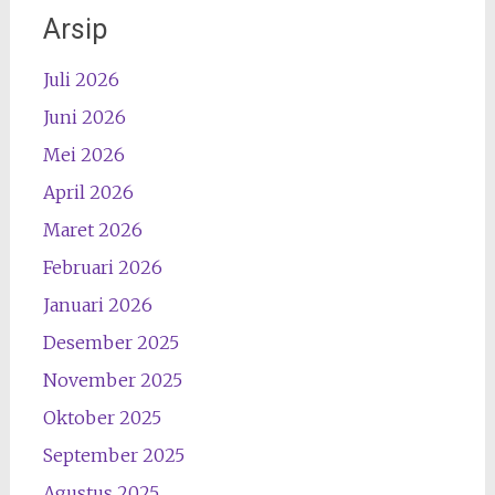
Arsip
Juli 2026
Juni 2026
Mei 2026
April 2026
Maret 2026
Februari 2026
Januari 2026
Desember 2025
November 2025
Oktober 2025
September 2025
Agustus 2025