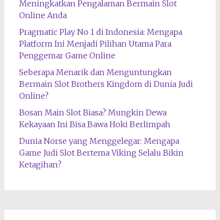
Meningkatkan Pengalaman Bermain Slot
Online Anda
Pragmatic Play No 1 di Indonesia: Mengapa
Platform Ini Menjadi Pilihan Utama Para
Penggemar Game Online
Seberapa Menarik dan Menguntungkan
Bermain Slot Brothers Kingdom di Dunia Judi
Online?
Bosan Main Slot Biasa? Mungkin Dewa
Kekayaan Ini Bisa Bawa Hoki Berlimpah
Dunia Norse yang Menggelegar: Mengapa
Game Judi Slot Bertema Viking Selalu Bikin
Ketagihan?