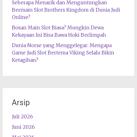
Seberapa Menarik dan Menguntungkan
Bermain Slot Brothers Kingdom di Dunia Judi
Online?
Bosan Main Slot Biasa? Mungkin Dewa
Kekayaan Ini Bisa Bawa Hoki Berlimpah
Dunia Norse yang Menggelegar: Mengapa
Game Judi Slot Bertema Viking Selalu Bikin
Ketagihan?
Arsip
Juli 2026
Juni 2026