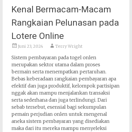
Kenal Bermacam-Macam
Rangkaian Pelunasan pada
Lotere Online
Juni 23, 2024
Terry Wright
Sistem pembayaran pada togel onlen
merupakan sektor utama dalam proses
bermain serta menempatkan pertaruhan.
Bebas keberadaan rangkaian pembayaran apa
efektif dan juga produktif, kelompok partisipan
nggak akan mampu menjalankan transaksi
serta sederhana dan juga terlindungi. Dari
sebab tersebut, esensial bagi sekumpulan
pemain perjudian onlen untuk mengenal
aneka sistem pembayaran yang disediakan
maka dari itu mereka mampu menyeleksi