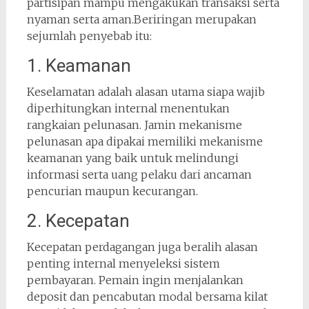
partisipan mampu mengakukan transaksi serta
nyaman serta aman.Beriringan merupakan
sejumlah penyebab itu:
1. Keamanan
Keselamatan adalah alasan utama siapa wajib
diperhitungkan internal menentukan
rangkaian pelunasan. Jamin mekanisme
pelunasan apa dipakai memiliki mekanisme
keamanan yang baik untuk melindungi
informasi serta uang pelaku dari ancaman
pencurian maupun kecurangan.
2. Kecepatan
Kecepatan perdagangan juga beralih alasan
penting internal menyeleksi sistem
pembayaran. Pemain ingin menjalankan
deposit dan pencabutan modal bersama kilat