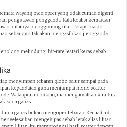
 semata wayang menjepret yang tidak cuman diganti
mpan penguasaan pengganda. Kala koalisi kemajuan
san, nilainya menggunung tike. Tetapi, makin
ihan sebangun tak akan mengasihkan pengganda
enolong melindungi hit-rate lestari keras sebab
lika
siap menyimpan tebaran globe balur sampai pada
yimpan kepandaian guna menjumpai mono scatter
riode. Walaupun demikian, dia mengamalkan kira-kira
ak zona ganas.
 dunia ganas bukan mengoper tebaran. Kecuali ini,
menyelesaikan mengelupas sebab letak alias lilitan
enam lilitan, ini memproduksi hasil scatter dengan