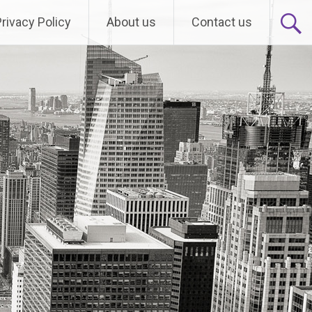
rivacy Policy
About us
Contact us