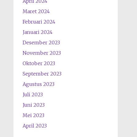
April 2024
Maret 2024
Februari 2024
Januari 2024
Desember 2023
November 2023
Oktober 2023
September 2023
Agustus 2023
Juli 2023
Juni 2023
Mei 2023
April 2023