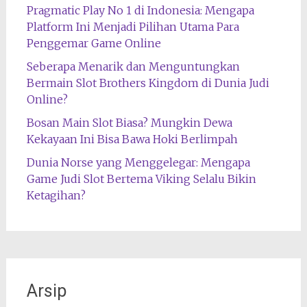
Pragmatic Play No 1 di Indonesia: Mengapa
Platform Ini Menjadi Pilihan Utama Para
Penggemar Game Online
Seberapa Menarik dan Menguntungkan
Bermain Slot Brothers Kingdom di Dunia Judi
Online?
Bosan Main Slot Biasa? Mungkin Dewa
Kekayaan Ini Bisa Bawa Hoki Berlimpah
Dunia Norse yang Menggelegar: Mengapa
Game Judi Slot Bertema Viking Selalu Bikin
Ketagihan?
Arsip