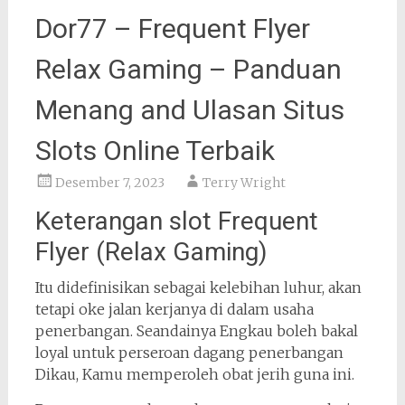
Dor77 – Frequent Flyer
Relax Gaming – Panduan
Menang and Ulasan Situs
Slots Online Terbaik
Desember 7, 2023
Terry Wright
Keterangan slot Frequent
Flyer (Relax Gaming)
Itu didefinisikan sebagai kelebihan luhur, akan
tetapi oke jalan kerjanya di dalam usaha
penerbangan. Seandainya Engkau boleh bakal
loyal untuk perseroan dagang penerbangan
Dikau, Kamu memperoleh obat jerih guna ini.