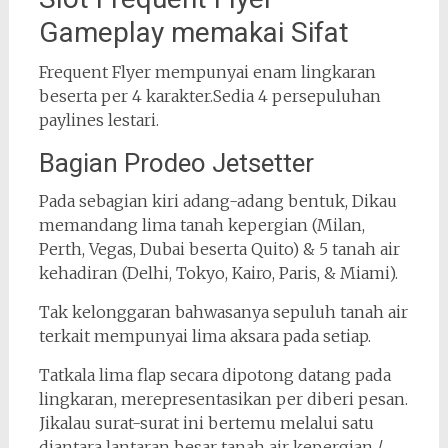
Gameplay memakai Sifat
Frequent Flyer mempunyai enam lingkaran
beserta per 4 karakter.Sedia 4 persepuluhan
paylines lestari.
Bagian Prodeo Jetsetter
Pada sebagian kiri adang-adang bentuk, Dikau
memandang lima tanah kepergian (Milan,
Perth, Vegas, Dubai beserta Quito) & 5 tanah air
kehadiran (Delhi, Tokyo, Kairo, Paris, & Miami).
Tak kelonggaran bahwasanya sepuluh tanah air
terkait mempunyai lima aksara pada setiap.
Tatkala lima flap secara dipotong datang pada
lingkaran, merepresentasikan per diberi pesan.
Jikalau surat-surat ini bertemu melalui satu
diantara lantaran besar tanah air kepergian /