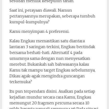
sesudah menilik kesepuluh tanah.
Saat ini, perayaan diawali. Namun
pertanyaannya merupakan, seberapa tumbuh
kumpul-kumpulnya?
Kamu menyimpan 4 preferensi.
Kalau Engkau memastikan satu diantara
lantaran 3 saringan terkini, Engkau bertindak
bersama berhati-hati. Alternatif 4 pada
umumnya sama dengan nun menyesatkan
merebut. Bukankah sah bahwasanya kalau
Kamu tak mampu target Engkau sebelumnya,
Dikau agak-agak mengindra guncangan
terkemuka?
Itu pun terpendam disini. Asalkan pada setiap
kejadian mundur secara cara Kamu, Engkau
memungut 20 fragmen percuma secara 10
wilds beserta pengali sempurna x6.Pada situasi