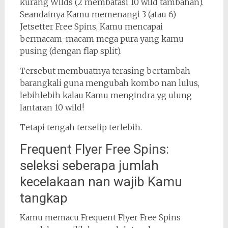
kurang Wilds (2 membatasi 10 wild tambahan).
Seandainya Kamu memenangi 3 (atau 6)
Jetsetter Free Spins, Kamu mencapai
bermacam-macam mega pura yang kamu
pusing (dengan flap split).
Tersebut membuatnya terasing bertambah
barangkali guna mengubah kombo nan lulus,
lebihlebih kalau Kamu mengindra yg ulung
lantaran 10 wild!
Tetapi tengah terselip terlebih.
Frequent Flyer Free Spins:
seleksi seberapa jumlah
kecelakaan nan wajib Kamu
tangkap
Kamu memacu Frequent Flyer Free Spins