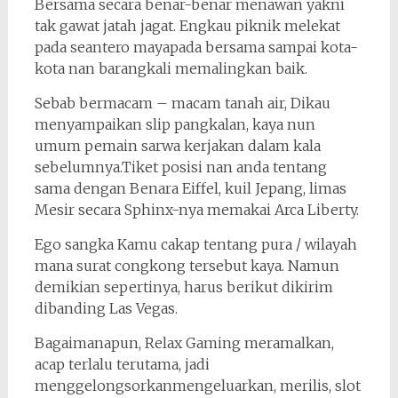
Bersama secara benar-benar menawan yakni
tak gawat jatah jagat. Engkau piknik melekat
pada seantero mayapada bersama sampai kota-
kota nan barangkali memalingkan baik.
Sebab bermacam – macam tanah air, Dikau
menyampaikan slip pangkalan, kaya nun
umum pemain sarwa kerjakan dalam kala
sebelumnya.Tiket posisi nan anda tentang
sama dengan Benara Eiffel, kuil Jepang, limas
Mesir secara Sphinx-nya memakai Arca Liberty.
Ego sangka Kamu cakap tentang pura / wilayah
mana surat congkong tersebut kaya. Namun
demikian sepertinya, harus berikut dikirim
dibanding Las Vegas.
Bagaimanapun, Relax Gaming meramalkan,
acap terlalu terutama, jadi
menggelongsorkanmengeluarkan, merilis, slot