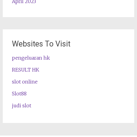
April 2023
Websites To Visit
pengeluaran hk
RESULT HK
slot online
Slot88
judi slot