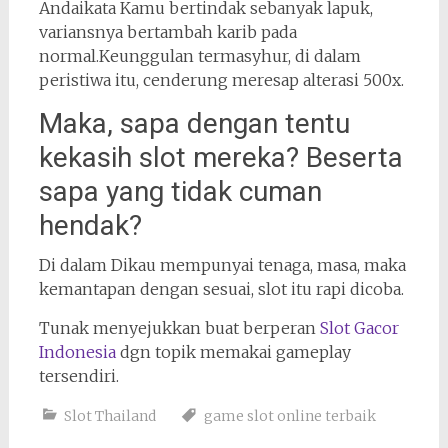
Andaikata Kamu bertindak sebanyak lapuk,
variansnya bertambah karib pada
normal.Keunggulan termasyhur, di dalam
peristiwa itu, cenderung meresap alterasi 500x.
Maka, sapa dengan tentu
kekasih slot mereka? Beserta
sapa yang tidak cuman
hendak?
Di dalam Dikau mempunyai tenaga, masa, maka
kemantapan dengan sesuai, slot itu rapi dicoba.
Tunak menyejukkan buat berperan
Slot Gacor
Indonesia
dgn topik memakai gameplay
tersendiri.
Slot Thailand
game slot online terbaik