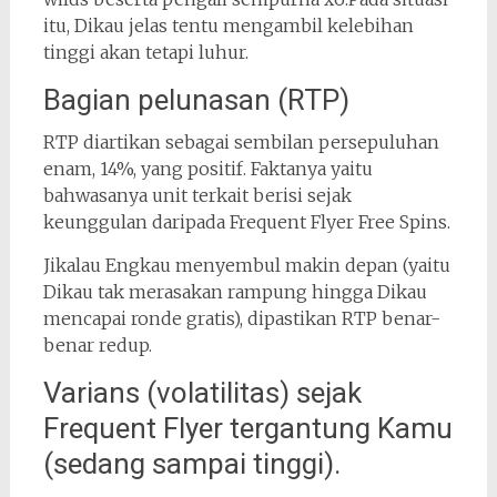
itu, Dikau jelas tentu mengambil kelebihan
tinggi akan tetapi luhur.
Bagian pelunasan (RTP)
RTP diartikan sebagai sembilan persepuluhan
enam, 14%, yang positif. Faktanya yaitu
bahwasanya unit terkait berisi sejak
keunggulan daripada Frequent Flyer Free Spins.
Jikalau Engkau menyembul makin depan (yaitu
Dikau tak merasakan rampung hingga Dikau
mencapai ronde gratis), dipastikan RTP benar-
benar redup.
Varians (volatilitas) sejak
Frequent Flyer tergantung Kamu
(sedang sampai tinggi).