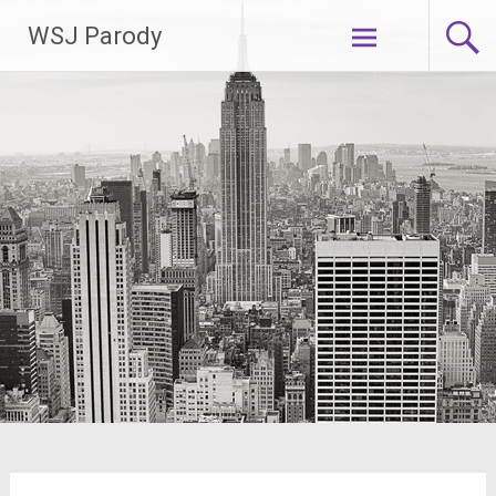
Lompat
WSJ Parody
ke
konten