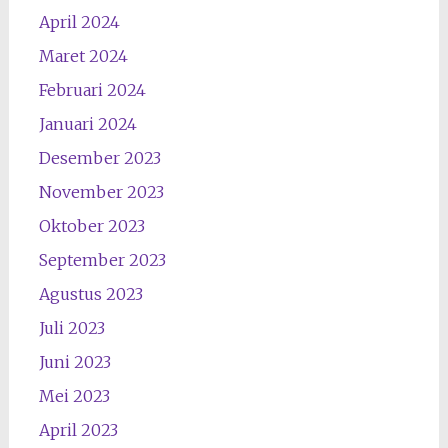
April 2024
Maret 2024
Februari 2024
Januari 2024
Desember 2023
November 2023
Oktober 2023
September 2023
Agustus 2023
Juli 2023
Juni 2023
Mei 2023
April 2023