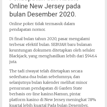
Online New Jersey pada
bulan Desember 2020.
Online poker tidak termasuk dalam
pendapatan nomor.
Di final bulan tahun 2020, pasar mengalami
terbesar efektif bulan. SEBUAH baru bulanan
keuntungan dokumen ditetapkan oleh seluler
Blackjack, yang menghasilkan lebih dari $946.4
juta.
The tadi riwayat telah ditetapkan secara
sederhana dua bulan sebelumnya, dan
selanjutnya bulan kalender melihat minor
penurunan pendapatan di Garden State
berbasis on-line kasino.Namun, pintar
platform kasino di New Jersey meningkat 7.8%
kuartal lebih kuartal Pada bulan Desember,