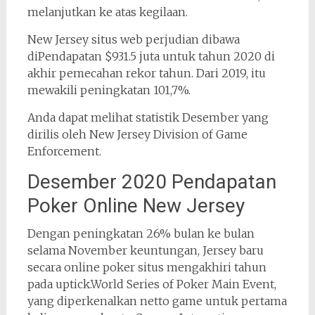
melanjutkan ke atas kegilaan.
New Jersey situs web perjudian dibawa
diPendapatan $931.5 juta untuk tahun 2020 di
akhir pemecahan rekor tahun. Dari 2019, itu
mewakili peningkatan 101,7%.
Anda dapat melihat statistik Desember yang
dirilis oleh New Jersey Division of Game
Enforcement.
Desember 2020 Pendapatan
Poker Online New Jersey
Dengan peningkatan 26% bulan ke bulan
selama November keuntungan, Jersey baru
secara online poker situs mengakhiri tahun
pada uptick.World Series of Poker Main Event,
yang diperkenalkan netto game untuk pertama