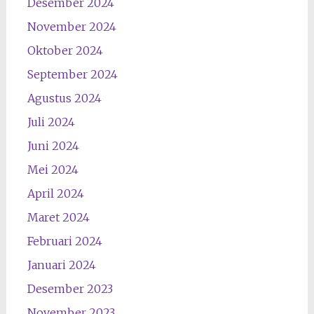
Desember 2024
November 2024
Oktober 2024
September 2024
Agustus 2024
Juli 2024
Juni 2024
Mei 2024
April 2024
Maret 2024
Februari 2024
Januari 2024
Desember 2023
November 2023