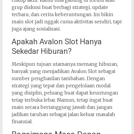
cukup aktif. Kamu bisa gabung di forum atau
grup diskusi buat berbagi strategi, update
terbaru, dan cerita keberuntungan. Ini bikin
main slot jadi nggak cuma aktivitas sendiri, tapi
juga ajang sosialisasi.
Apakah Avalon Slot Hanya
Sekedar Hiburan?
Meskipun tujuan utamanya memang hiburan,
banyak yang menjadikan Avalon Slot sebagai
sumber penghasilan tambahan. Dengan
strategi yang tepat dan pengelolaan modal
yang disiplin, peluang buat dapat keuntungan
tetap terbuka lebar. Namun, tetap ingat buat
main secara bertanggung jawab dan jangan
jadikan taruhan sebagai jalan keluar masalah
finansial.