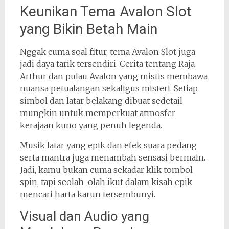
Keunikan Tema Avalon Slot
yang Bikin Betah Main
Nggak cuma soal fitur, tema Avalon Slot juga
jadi daya tarik tersendiri. Cerita tentang Raja
Arthur dan pulau Avalon yang mistis membawa
nuansa petualangan sekaligus misteri. Setiap
simbol dan latar belakang dibuat sedetail
mungkin untuk memperkuat atmosfer
kerajaan kuno yang penuh legenda.
Musik latar yang epik dan efek suara pedang
serta mantra juga menambah sensasi bermain.
Jadi, kamu bukan cuma sekadar klik tombol
spin, tapi seolah-olah ikut dalam kisah epik
mencari harta karun tersembunyi.
Visual dan Audio yang