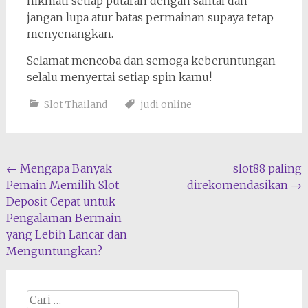
nikmati setiap putaran dengan santai dan
jangan lupa atur batas permainan supaya tetap
menyenangkan.
Selamat mencoba dan semoga keberuntungan
selalu menyertai setiap spin kamu!
Slot Thailand
judi online
Navigasi
←
Mengapa Banyak
slot88 paling
Pemain Memilih Slot
direkomendasikan
→
pos
Deposit Cepat untuk
Pengalaman Bermain
yang Lebih Lancar dan
Menguntungkan?
Cari