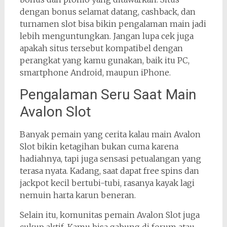
dengan bonus selamat datang, cashback, dan
turnamen slot bisa bikin pengalaman main jadi
lebih menguntungkan. Jangan lupa cek juga
apakah situs tersebut kompatibel dengan
perangkat yang kamu gunakan, baik itu PC,
smartphone Android, maupun iPhone.
Pengalaman Seru Saat Main
Avalon Slot
Banyak pemain yang cerita kalau main Avalon
Slot bikin ketagihan bukan cuma karena
hadiahnya, tapi juga sensasi petualangan yang
terasa nyata. Kadang, saat dapat free spins dan
jackpot kecil bertubi-tubi, rasanya kayak lagi
nemuin harta karun beneran.
Selain itu, komunitas pemain Avalon Slot juga