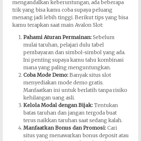
mengandalkan keberuntungan, ada beberapa
trik yang bisa kamu coba supaya peluang
menang jadi lebih tinggi. Berikut tips yang bisa
kamu terapkan saat main Avalon Slot:
Pahami Aturan Permainan:
Sebelum
mulai taruhan, pelajari dulu tabel
pembayaran dan simbol-simbol yang ada.
Ini penting supaya kamu tahu kombinasi
mana yang paling menguntungkan.
Coba Mode Demo:
Banyak situs slot
menyediakan mode demo gratis.
Manfaatkan ini untuk berlatih tanpa risiko
kehilangan uang asli.
Kelola Modal dengan Bijak:
Tentukan
batas taruhan dan jangan tergoda buat
terus naikkan taruhan saat sedang kalah.
Manfaatkan Bonus dan Promosi:
Cari
situs yang menawarkan bonus deposit atau