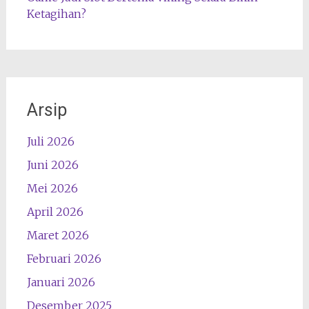
Ketagihan?
Arsip
Juli 2026
Juni 2026
Mei 2026
April 2026
Maret 2026
Februari 2026
Januari 2026
Desember 2025