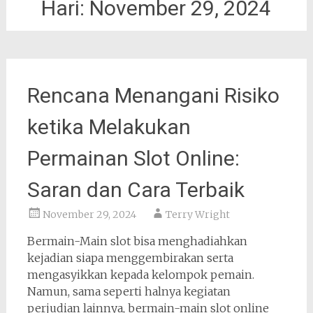
Hari:
November 29, 2024
Rencana Menangani Risiko
ketika Melakukan
Permainan Slot Online:
Saran dan Cara Terbaik
November 29, 2024
Terry Wright
Bermain-Main slot bisa menghadiahkan
kejadian siapa menggembirakan serta
mengasyikkan kepada kelompok pemain.
Namun, sama seperti halnya kegiatan
perjudian lainnya, bermain-main slot online